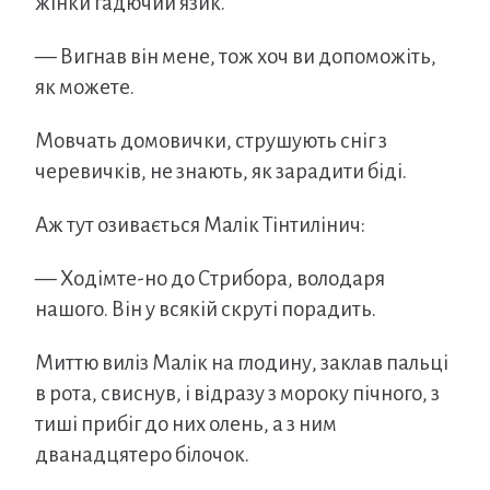
жінки гадючий язик.
— Вигнав він мене, тож хоч ви допоможіть,
як можете.
Мовчать домовички, струшують сніг з
черевичків, не знають, як зарадити біді.
Аж тут озивається Малік Тінтилінич:
— Ходімте-но до Стрибора, володаря
нашого. Він у всякій скруті порадить.
Миттю виліз Малік на глодину, заклав пальці
в рота, свиснув, і відразу з мороку пічного, з
тиші прибіг до них олень, а з ним
дванадцятеро білочок.