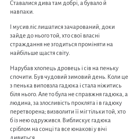
Ставалися дива там добрі, а бувало й
навпаки.
І мусив ліс лишатися зачарований, доки
зайде до нього той, хто свої власні
страждання не згодиться проміняти на
найбільше щастя світу.
Нарубав хлопець дровець і сів на пеньку
спочити. Був чудовий зимовий день. Коли це
з пенька виповзла гадюка і стала ніжитись
біля нього. Але то була не справжня гадюка, а
людина, за злосливість проклята і в гадюку
перетворена; визволити її міг тільки той, хто
б із нею одружився. Виблискує гадюка
сріблом на сонці та все юнакові у вічі
дивиться.