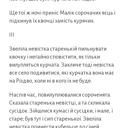
Ще тої ж ночі приніс Малік сорочачих яєць і
підкинув їх квочці замість курячих.
III
Звеліла невістка старенькій пильнувати
квочку і негайно сповістити, як тільки
вилупляться курчата. Закличе тоді невістка
все село подивитися, які курчатка вона має
на Різдво, коли ні в кого їх не буде.
Наспів час, повилуплювалися сороченята.
Сказала старенька невістці, а та скликала
сусідок. Зійшлися кумасі й сусідки, і мале, і
старе; був тут і сип старенької. Звеліла
невістка принести кубельце до сіней.