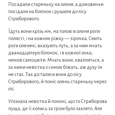
Посадили стареньку на оленя, а домовички
посідали на білочок і рушили до лісу
Стриборового.
Їдуть вони крізь ніч, на голові в оленя роги
гіллясті, і на кожнім ріжку — зірочка. Сяють
роги оленячі, вказують путь, а за ним мчать
дванадцятеро білочок, і в кожної очка,
немов самоцвіти. Мчать вони, квапляться, а
за ними невістка з сином біжать, аж духу їм
не стає. Так дісталися вони до лісу
Стриборового, й поніс олень стареньку через
ліс.
Упізнала невістка й поночі, що то Стриборова
пуща, де її колись за гріхи було заклято. Але