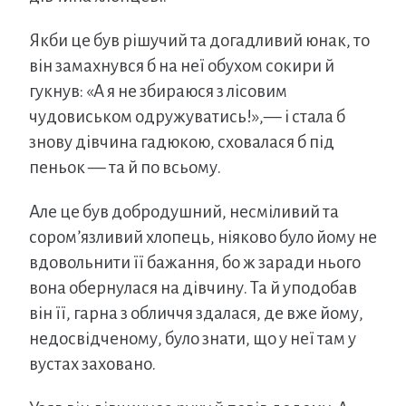
Якби це був рішучий та догадливий юнак, то
він замахнувся б на неї обухом сокири й
гукнув: «А я не збираюся з лісовим
чудовиськом одружуватись!»,— і стала б
знову дівчина гадюкою, сховалася б під
пеньок — та й по всьому.
Але це був добродушний, несміливий та
сором’язливий хлопець, ніяково було йому не
вдовольнити її бажання, бо ж заради нього
вона обернулася на дівчину. Та й уподобав
він її, гарна з обличчя здалася, де вже йому,
недосвідченому, було знати, що у неї там у
вустах заховано.