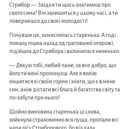
Стрибор.— Звідки ти щось знатимеш про
свого сина? Він залишиться у цьому часі, а ти
повернешся до своєї молодості!
Почувши це, замислилась старенька. А тоді
помалу пішла назад од гратованої огорожі,
підійшла до Стрибора і вклонилася низенько:
— Дякую тобі, любий пане, за все добро, що
його ти мені пропонуєш. Але я волію
лишитися зі своїм горем і знати, що є в мене
син, аніж дістати всі блага й багатства світу та
по-забути про нього!
Щойно вимовила старенька ці слова,
зойкнула страховинно вся пуща, пропали всі
чари лісу Стриборового, бо віддала