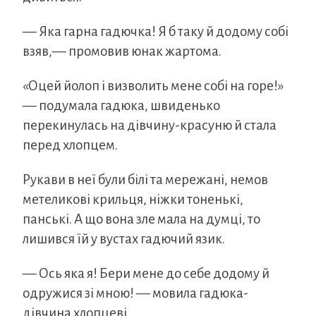
— Яка гарна гадючка! Я б таку й додому собі
взяв,— промовив юнак жартома.
«Оцей йолоп і визволить мене собі на горе!»
— подумала гадюка, швиденько
перекинулась на дівчину-красуню й стала
перед хлопцем.
Рукави в неї були білі та мережані, немов
метеликові крильця, ніжки тоненькі,
панські. А що вона зле мала на думці, то
лишився їй у вустах гадючий язик.
— Ось яка я! Бери мене до себе додому й
одружися зі мною! — мовила гадюка-
дівчина хлопцеві.