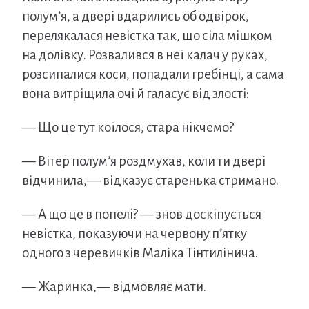
полум’я, а двері вдарились об одвірок,
перелякалася невістка так, що сіла мішком
на долівку. Розвалився в неї калач у руках,
розсипалися коси, попадали гребінці, а сама
вона витріщила очі й галасує від злості:
— Що це тут коїлося, стара нікчемо?
— Вітер полум’я роздмухав, коли ти двері
відчинила,— відказує старенька стримано.
— А що це в попелі? — знов доскіпується
невістка, показуючи на червону п’ятку
одного з черевичків Маліка Тінтилінича.
— Жаринка,— відмовляє мати.