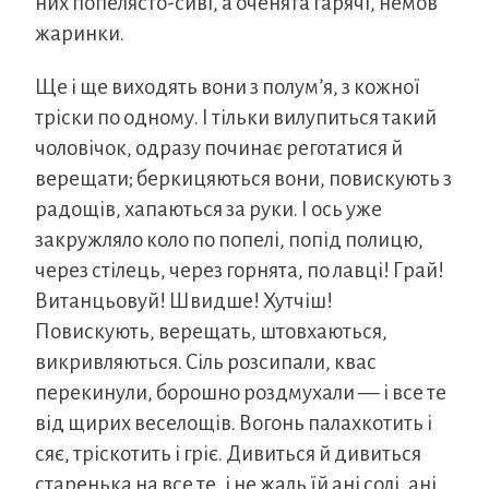
них попелясто-сиві, а оченята гарячі, немов
жаринки.
Ще і ще виходять вони з полум’я, з кожної
тріски по одному. І тільки вилупиться такий
чоловічок, одразу починає реготатися й
верещати; беркицяються вони, повискують з
радощів, хапаються за руки. І ось уже
закружляло коло по попелі, попід полицю,
через стілець, через горнята, по лавці! Грай!
Витанцьовуй! Швидше! Хутчіш!
Повискують, верещать, штовхаються,
викривляються. Сіль розсипали, квас
перекинули, борошно роздмухали — і все те
від щирих веселощів. Вогонь палахкотить і
сяє, тріскотить і гріє. Дивиться й дивиться
старенька на все те, і не жаль їй ані солі, ані