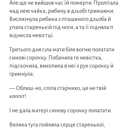
Але ще не вийшов час їй померти. Пролітала
над нею чайка, рибину в дзьобі тримаючи.
Вислизнула рибина з пташиного дзьоба й
упала старенькій під ноги, а та її підняла п
віднесла невістці.
Третього дня сіла мати біля вогню полатати
синові сорочку. Побачила те невістка,
підскочила, вихопила в неї з рук сорочку й
гримнула:
— Облиш-но, сліпа старчихо, це не твій
клопіт!
І не дала матері синову сорочку полатати.
Велика туга пойняла серце старенької,