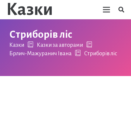
Казки
Стриборів ліс
Казки
Казки за авторами
Брлич-Мажуранич Івана
Стриборів ліс