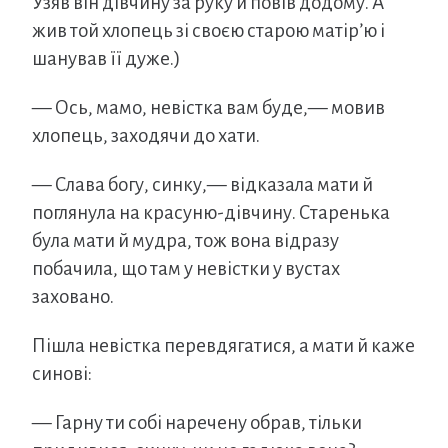
Узяв він дівчину за руку й повів додому. А
жив той хлопець зі своєю старою матір’ю і
шанував її дуже.)
— Ось, мамо, невістка вам буде,— мовив
хлопець, заходячи до хати.
— Слава богу, синку,— відказала мати й
поглянула на красуню-дівчину. Старенька
була мати й мудра, тож вона відразу
побачила, що там у невістки у вустах
заховано.
Пішла невістка перевдягатися, а мати й каже
синові:
— Гарну ти собі наречену обрав, тільки