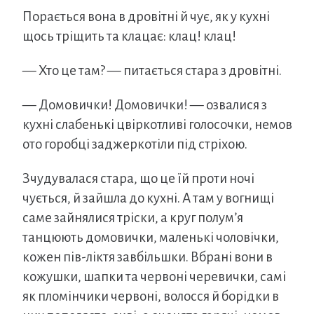
Порається вона в дровітні й чує, як у кухні
щось тріщить та клацає: клац! клац!
— Хто це там? — питається стара з дровітні.
— Домовички! Домовички! — озвалися з
кухні слабенькі цвіркотливі голосочки, немов
ото горобці заджеркотіли під стріхою.
Зчудувалася стара, що це їй проти ночі
чується, й зайшла до кухні. А там у вогнищі
саме зайнялися тріски, а круг полум’я
танцюють домовички, маленькі чоловічки,
кожен пів-ліктя завбільшки. Вбрані вони в
кожушки, шапки та червоні черевички, самі
як пломінчики червоні, волосся й борідки в