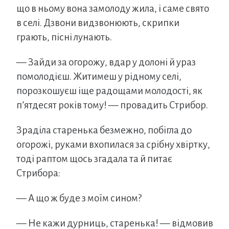
що в ньому вона замолоду жила, і саме свято
в селі. Дзвони видзвонюють, скрипки
грають, пісні лунають.
— Зайди за огорожу, вдар у долоні й ураз
помолодієш. Житимеш у рідному селі,
порозкошуєш іще радощами молодості, як
п’ятдесят років тому! — провадить Стрибор.
Зраділа старенька безмежно, побігла до
огорожі, руками вхопилася за срібну хвіртку,
тоді раптом щось згадала та й питає
Стрибора:
— А що ж буде з моїм сином?
— Не кажи дурниць, старенька! — відмовив