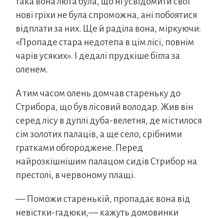
така вона люта була, що ні усвідомити свої
нові гріхи не була спроможна, ані побоятися
відплати за них. Ще й раділа вона, міркуючи:
«Пропаде стара недотепа в цім лісі, повнім
чарів усяких». І дедалі прудкіше бігла за
оленем.
А тим часом олень домчав стареньку до
Стрибора, що був лісовий володар. Жив він
серед лісу в дуплі дуба-велетня, де містилося
сім золотих палаців, а ще село, срібними
гратками обгороджене. Перед
найрозкішнішим палацом сидів Стрибор на
престолі, в червоному плащі.
— Поможи старенькій, пропадає вона від
невістки-гадюки,— кажуть домовинки