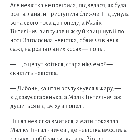
Але невістка не повірила, підвелася, як була
розпатлана, й приступила ближче. Підсунула
вона свого носа до попелу, а Малік
Тінтилінич випручав ніжку й хвицьнув її по
носі. Заголосила невістка, обличчя в неї в
сажі, на розпатланих косах — попіл.
— Що це тут коїться, стара нікчемо? —
скиглить невістка.
— Либонь, каштан розпукнувся в жару,—
відказує старенька, а Малік Тінтилінич аж
душиться від сміху в попелі.
Пішла невістка вмитися, а мати показала
Маліку Тінтилі-ничеві, де невістка вмостила
квочку, щоб були курчата на Різдво.