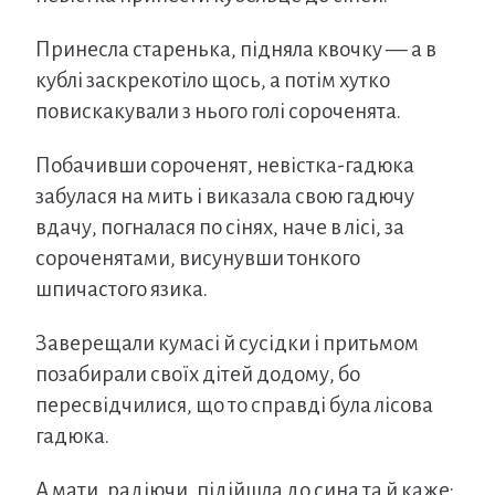
Принесла старенька, підняла квочку — а в
кублі заскрекотіло щось, а потім хутко
повискакували з нього голі сороченята.
Побачивши сороченят, невістка-гадюка
забулася на мить і виказала свою гадючу
вдачу, погналася по сінях, наче в лісі, за
сороченятами, висунувши тонкого
шпичастого язика.
Заверещали кумасі й сусідки і притьмом
позабирали своїх дітей додому, бо
пересвідчилися, що то справді була лісова
гадюка.
А мати, радіючи, підійшла до сина та й каже: