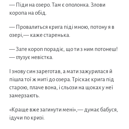
— Піди на озеро. Там є ополонка. Злови
коропа на обід.
— Провалиться крига піді мною, потону я в
озері,— каже старенька.
— Зате короп порадіє, що ти з ним потонеш!
— глузує невістка.
І знову син зареготав, а мати зажурилася й
пішла тої ж миті до озера. Тріскає крига під
старою, плаче вона, і сльози на щоках у неї
замерзають.
«Краще вже загинути мені»,— думає бабуся,
ідучи по кризі.