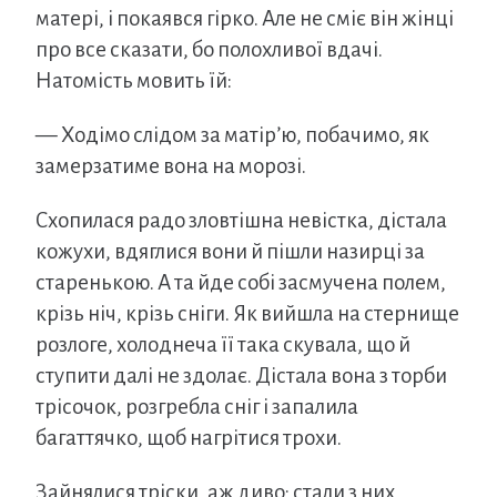
матері, і покаявся гірко. Але не сміє він жінці
про все сказати, бо полохливої вдачі.
Натомість мовить їй:
— Ходімо слідом за матір’ю, побачимо, як
замерзатиме вона на морозі.
Схопилася радо зловтішна невістка, дістала
кожухи, вдяглися вони й пішли назирці за
старенькою. А та йде собі засмучена полем,
крізь ніч, крізь сніги. Як вийшла на стернище
розлоге, холоднеча її така скувала, що й
ступити далі не здолає. Дістала вона з торби
трісочок, розгребла сніг і запалила
багаттячко, щоб нагрітися трохи.
Зайнялися тріски, аж диво: стали з них