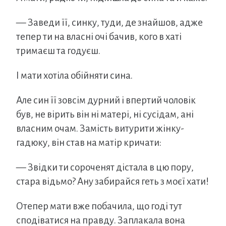
— Заведи її, синку, туди, де знайшов, адже
тепер ти на власні очі бачив, кого в хаті
тримаєш та годуєш.
І мати хотіла обійняти сина.
Але син її зовсім дурний і впертий чоловік
був, не вірить він ні матері, ні сусідам, ані
власним очам. Замість витурити жінку-
гадюку, він став на матір кричати:
— Звідки ти сороченят дістала в цю пору,
стара відьмо? Ану забирайся геть з моєї хати!
Отепер мати вже побачила, що годі тут
сподіватися на правду. Заплакала вона