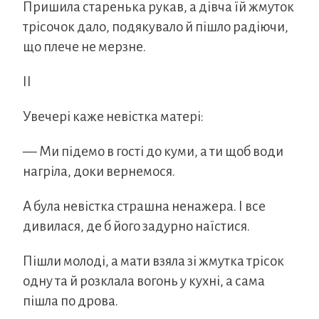
Пришила старенька рукав, а дівча їй жмуток
трісочок дало, подякувало й пішло радіючи,
що плече не мерзне.
II
Увечері каже невістка матері:
— Ми підемо в гості до куми, а ти щоб води
нагріла, доки вернемося.
А була невістка страшна ненажера. І все
дивилася, де б його задурно наїстися.
Пішли молоді, а мати взяла зі жмутка трісок
одну та й розклала вогонь у кухні, а сама
пішла по дрова.