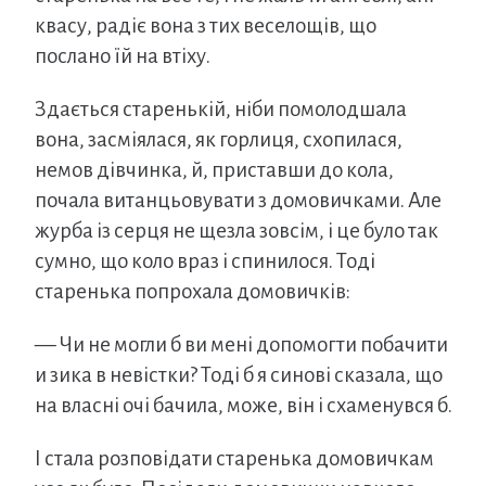
квасу, радіє вона з тих веселощів, що
послано їй на втіху.
Здається старенькій, ніби помолодшала
вона, засміялася, як горлиця, схопилася,
немов дівчинка, й, приставши до кола,
почала витанцьовувати з домовичками. Але
журба із серця не щезла зовсім, і це було так
сумно, що коло враз і спинилося. Тоді
старенька попрохала домовичків:
— Чи не могли б ви мені допомогти побачити
и зика в невістки? Тоді б я синові сказала, що
на власні очі бачила, може, він і схаменувся б.
І стала розповідати старенька домовичкам