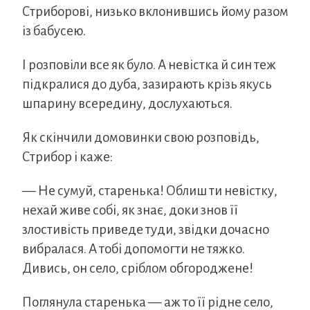
Стриборові, низько вклонившись йому разом
із бабусею.
І розповіли все як було. А невістка й син теж
підкралися до дуба, зазирають крізь якусь
шпарину всередину, дослухаються.
Як скінчили домовинки свою розповідь,
Стрибор і каже:
— Не сумуй, старенька! Облиш ти невістку,
нехай живе собі, як знає, доки знов її
злостивість приведе туди, звідки дочасно
вибралася. А тобі допомогти не тяжко.
Дивись, он село, сріблом обгороджене!
Поглянула старенька — аж то її рідне село,