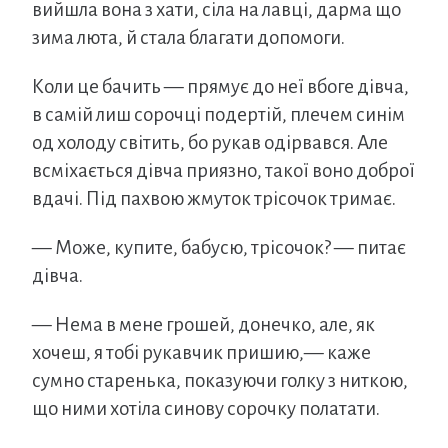
вийшла вона з хати, сіла на лавці, дарма що
зима люта, й стала благати допомоги.
Коли це бачить — прямує до неї вбоге дівча,
в самій лиш сорочці подертій, плечем синім
од холоду світить, бо рукав одірвався. Але
всміхається дівча приязно, такої воно доброї
вдачі. Під пахвою жмуток трісочок тримає.
— Може, купите, бабусю, трісочок? — питає
дівча.
— Нема в мене грошей, донечко, але, як
хочеш, я тобі рукавчик пришию,— каже
сумно старенька, показуючи голку з ниткою,
що ними хотіла синову сорочку полатати.