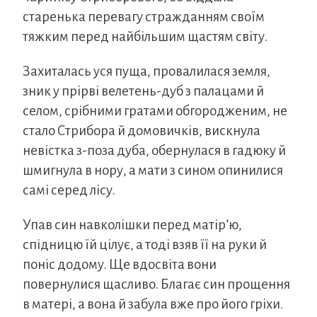
старенька перевагу стражданням своїм
тяжким перед найбільшим щастям світу.
Захиталась уся пуща, провалилася земля,
зник у прірві велетень-дуб з палацами й
селом, срібними гратами обгородженим, не
стало Стрибора й домовичків, вискнула
невістка з-поза дуба, обернулася в гадюку й
шмигнула в нору, а мати з сином опинилися
самі серед лісу.
Упав син навколішки перед матір’ю,
спідницю їй цілує, а тоді взяв її на руки й
поніс додому. Ще вдосвіта вони
повернулися щасливо. Благає син прощення
в матері, а вона й забула вже про його гріхи.