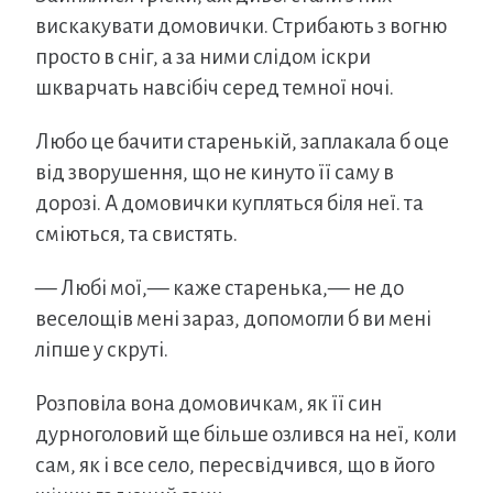
вискакувати домовички. Стрибають з вогню
просто в сніг, а за ними слідом іскри
шкварчать навсібіч серед темної ночі.
Любо це бачити старенькій, заплакала б оце
від зворушення, що не кинуто її саму в
дорозі. А домовички купляться біля неї. та
сміються, та свистять.
— Любі мої,— каже старенька,— не до
веселощів мені зараз, допомогли б ви мені
ліпше у скруті.
Розповіла вона домовичкам, як її син
дурноголовий ще більше озлився на неї, коли
сам, як і все село, пересвідчився, що в його