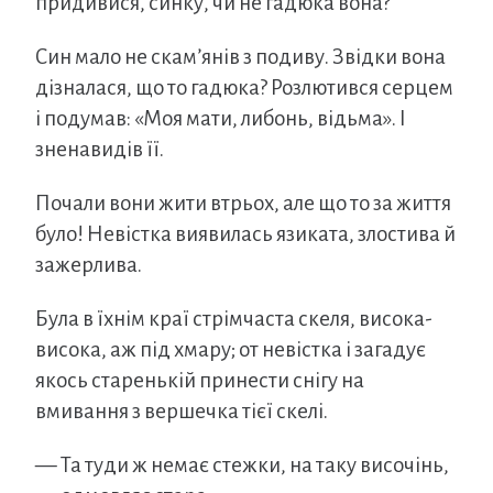
придивися, синку, чи не гадюка вона?
Син мало не скам’янів з подиву. Звідки вона
дізналася, що то гадюка? Розлютився серцем
і подумав: «Моя мати, либонь, відьма». І
зненавидів її.
Почали вони жити втрьох, але що то за життя
було! Невістка виявилась язиката, злостива й
зажерлива.
Була в їхнім краї стрімчаста скеля, висока-
висока, аж під хмару; от невістка і загадує
якось старенькій принести снігу на
вмивання з вершечка тієї скелі.
— Та туди ж немає стежки, на таку височінь,