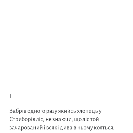
I
Забрів одного разу якийсь хлопець у
Стриборів ліс, не знаючи, що ліс той
зачарований і всякі дива в ньому кояться.