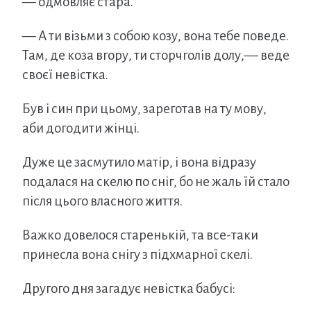
— одмовляє стара.
— А ти візьми з собою козу, вона тебе поведе.
Там, де коза вгору, ти сторчголів долу,— веде
своєї невістка.
Був і син при цьому, зареготав на ту мову,
аби догодити жінці.
Дуже це засмутило матір, і вона відразу
подалася на скелю по сніг, бо не жаль їй стало
після цього власного життя.
Важко довелося старенькій, та все-таки
принесла вона снігу з підхмарної скелі.
Другого дня загадує невістка бабусі: