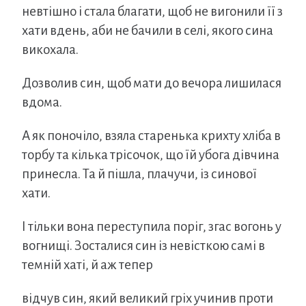
невтішно і стала благати, щоб не вигонили її з
хати вдень, аби не бачили в селі, якого сина
викохала.
Дозволив син, щоб мати до вечора лишилася
вдома.
А як поночіло, взяла старенька крихту хліба в
торбу та кілька трісочок, що їй убога дівчина
принесла. Та й пішла, плачучи, із синової
хати.
І тільки вона переступила поріг, згас вогонь у
вогнищі. Зосталися син із невісткою самі в
темній хаті, й аж тепер
відчув син, який великий гріх учинив проти