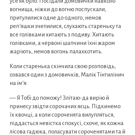
усе як було. Посідали домовички навколо
вогнища, ніжки до вогню поспускали,
притулилися одне до одного, немов
реп’яшки зчепилися, слухають стареньку та
все голівками хитають з подиву. Хитають
голівками, а червоні шапчини їхні жаром
жаріють, немов вогонь палахкотить.
Коли старенька скінчила свою розповідь,
озвався один з домовичків, Малік Тінтилінич
на ім’я:
— Я Тобі до поможу! Злітаю-да вирію й
принесу звідти сорочачих яєць. Підкинемо
їх квочці, а коли сороченята вилупляться,
піддасться невістка спокусі, схоче, як кожна
лісова гадюка, поласувати сороченятами та й