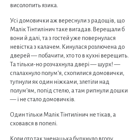
висолопить язика.
Усі домовички аж вереснули з радощів, що
Малік Тінтилінич таке вигадав. Верещали б
вони й далі, та з гостей уже повернулася
невістка з калачем. Кинулася розлючена до
дверей — побачити, хто то в кухні верещить.
Та тільки-но розчахнула двері — шурх! —
спалахнуло полум’я, схопилися домовички,
тупнули як один ніжками, злетіли над
полум’ям, попід стелю, а там рипнули дошки
— і не стало домовичків.
Один тільки Малік Тінтилінич не тікав, а
сховався в попелі.
Коли ото так зненацька бурхнуло вгору