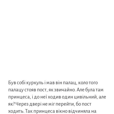
Був собі куркуль і мав він палац, коло того
палацу стояв пост, як звичайно. Але була там
принцеса, і до неї ходив один цивільний, але
як? Через двері не міг перейти, бо пост
ходить. Так принцеса вікно відчиняла на