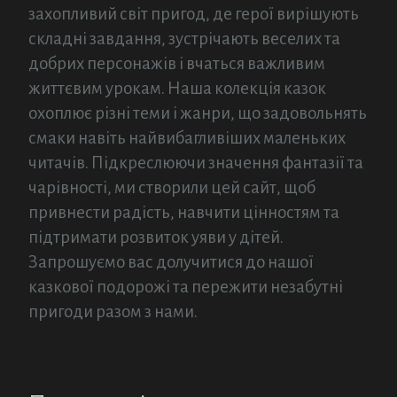
захопливий світ пригод, де герої вирішують
складні завдання, зустрічають веселих та
добрих персонажів і вчаться важливим
життєвим урокам. Наша колекція казок
охоплює різні теми і жанри, що задовольнять
смаки навіть найвибагливіших маленьких
читачів. Підкреслюючи значення фантазії та
чарівності, ми створили цей сайт, щоб
привнести радість, навчити цінностям та
підтримати розвиток уяви у дітей.
Запрошуємо вас долучитися до нашої
казкової подорожі та пережити незабутні
пригоди разом з нами.