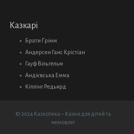
Казкарі
Брати Ґрімм
Андерсен Ганс Крістіан
Гауф Вільгельм
Андієвська Емма
Кіплінг Редьярд
© 2024 Казкотека – Казки для дітей та
немовлят