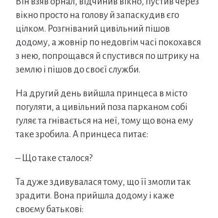
Він взяв орнал, відчинив вікно, пустив через
вікно просто на голову й запаскудив єго
цілком. Розгніваний цивільний пішов
додому, а жовнір по недовгім часі покохався
з нею, попрощався й спустився по штрику на
землю і пішов до своєї служби.
На другий день вийшла принцеса в місто
погуляти, а цивільний поза парканом собі
гуляє та гнівається на неї, тому що вона ему
таке зробила. А принцеса питає:
– Що таке сталося?
Та дуже здивувалася тому, що її змогли так
зрадити. Вона прийшла додому і каже
своєму батькові: