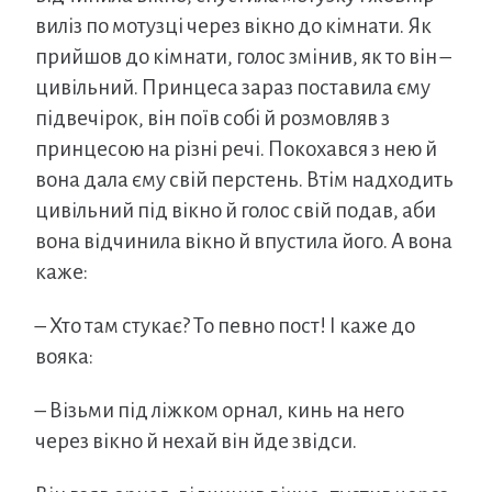
виліз по мотузці через вікно до кімнати. Як
прийшов до кімнати, голос змінив, як то він –
цивільний. Принцеса зараз поставила єму
підвечірок, він поїв собі й розмовляв з
принцесою на різні речі. Покохався з нею й
вона дала єму свій перстень. Втім надходить
цивільний під вікно й голос свій подав, аби
вона відчинила вікно й впустила його. А вона
каже:
– Хто там стукає? То певно пост! І каже до
вояка:
– Візьми під ліжком орнал, кинь на него
через вікно й нехай він йде звідси.