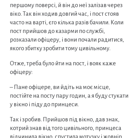
першому поверсі, й він до неї залізав через
віко. Так він ходив довгий час, і пост стояв
часто на варті, єго кілька разів бачили. Коли
пост прийшов до казарми по службі,
розказали офіцеру, і вони почали радитися,
якого збитку зробити тому цивільному.
Отже, треба було йти на пост, і вояк каже
офіцеру:
– Пане офіцере, ви йдіть на моє місце,
постійте на посту пару годин, а я буду стукати
у вікно і піду до принцеси.
Так і зробив. Прийшов під вікно, дав знак,
котрий знав від того цивільного, принцеса
відчинила вікно, спустила мотузку і жовнір