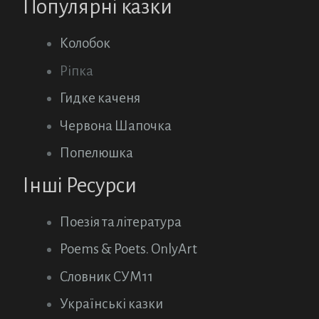
Популярні казки
Колобок
Ріпка
Гидке каченя
Червона Шапочка
Попелюшка
Інші Ресурси
Поезія та література
Poems & Poets. OnlyArt
Словник СУМ11
Українські казки