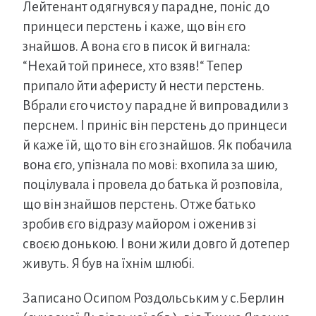
Лейтенант одягнувся у парадне, поніс до
принцеси перстень і каже, що він єго
знайшов. А вона єго в писок й вигнала:
“Нехай той принесе, хто взяв!“ Тепер
припало йти аферисту й нести перстень.
Вбрали єго чисто у парадне й випровадили з
перснем. І приніс він перстень до принцеси
й каже їй, що то він єго знайшов. Як побачила
вона єго, упізнала по мові: вхопила за шию,
поцілувала і провела до батька й розповіла,
що він знайшов перстень. Отже батько
зробив єго відразу майором і оженив зі
своєю донькою. І вони жили довго й дотепер
живуть. Я був на їхнім шлюбі.
Записано Осипом Роздольським у с.Берлин