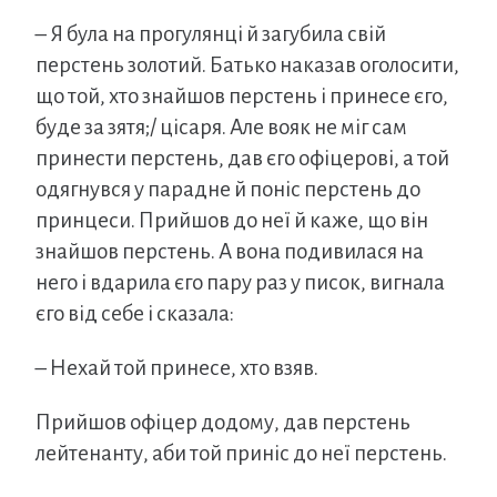
– Я була на прогулянці й загубила свій
перстень золотий. Батько наказав оголосити,
що той, хто знайшов перстень і принесе єго,
буде за зятя;/ цісаря. Але вояк не міг сам
принести перстень, дав єго офіцерові, а той
одягнувся у парадне й поніс перстень до
принцеси. Прийшов до неї й каже, що він
знайшов перстень. А вона подивилася на
него і вдарила єго пару раз у писок, вигнала
єго від себе і сказала:
– Нехай той принесе, хто взяв.
Прийшов офіцер додому, дав перстень
лейтенанту, аби той приніс до неї перстень.