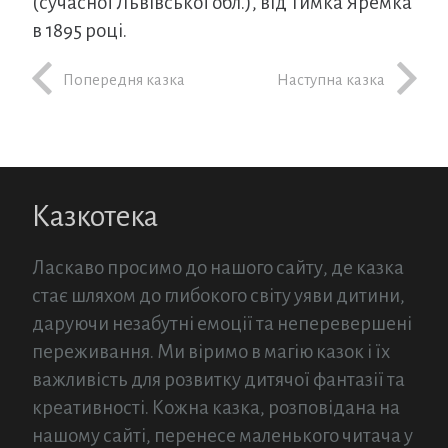
(сучасної Львівської обл.), від Тимка Яремка
в 1895 році.
Попередня казка
Наступна казка
Казкотека
Ласкаво просимо до нашого сайту, де казка
стає шляхом до глибокого світу уяви дитини,
даруючи незабутні емоції та неперевершені
переживання. Ми віримо в магію казок і їх
важливість для розвитку дитячої фантазії та
креативності. Кожна казка, розповідана на
нашому сайті, перенесе маленького читача у