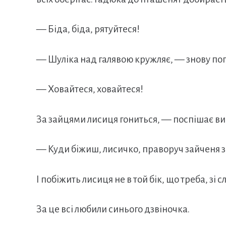
— Біда, біда, рятуйтеся!
— Шуліка над галявою кружляє, — знову по
— Ховайтеся, ховайтеся!
За зайцями лисиця гониться, — поспішає ви
— Куди біжиш, лисичко, праворуч зайченя 
І побіжить лисиця не в той бік, що треба, зі сл
За це всі любили синього дзвіночка.