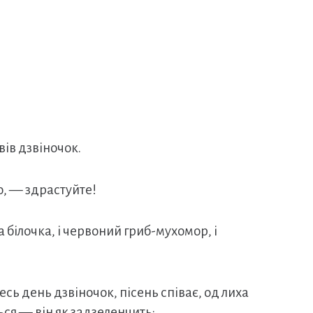
вів дзвіночок.
о, — здрастуйте!
уда білочка, і червоний гриб-мухомор, і
есь день дзвіночок, пісень співає, од лиха
ься — він як задзеленчить: