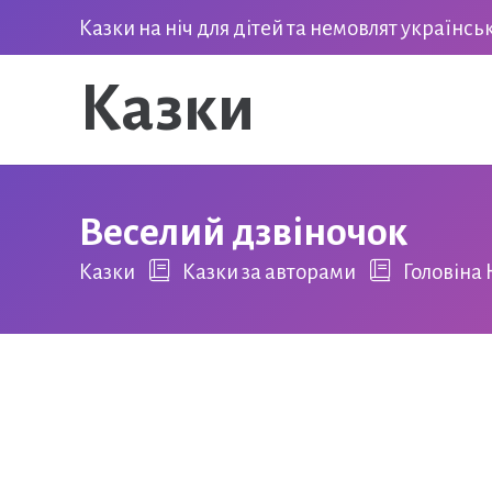
Казки на ніч для дітей та немовлят українс
Казки
Веселий дзвіночок
Казки
Казки за авторами
Головіна 