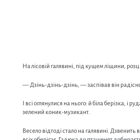
На лісовій галявині, під кущем ліщини, розц
— Дзінь-дзінь-дзінь, — заспівав він радісн
І всі оглянулися на нього: й біла берізка, і р
зелений коник-музикант.
Весело відтоді стало на галявині. Дзвенить в
всіх оберігає. Гадюка до пташенят добираєт