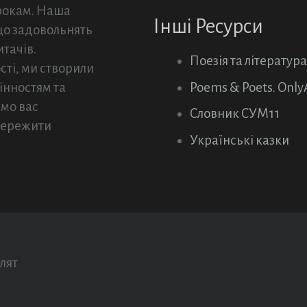
рокам. Наша
Інші Ресурси
 що задовольнять
тачів.
Поезія та література
сті, ми створили
Poems & Poets. Only
інностям та
ємо вас
Словник СУМ11
 пережити
Українські казки
лят