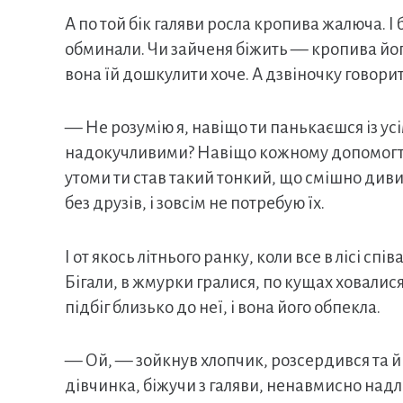
А по той бік галяви росла кропива жалюча. І б
обминали. Чи зайченя біжить — кропива йо
вона їй дошкулити хоче. А дзвіночку говорит
— Не розумію я, навіщо ти панькаєшся із ус
надокучливими? Навіщо кожному допомогти 
утоми ти став такий тонкий, що смішно дивит
без друзів, і зовсім не потребую їх.
І от якось літнього ранку, коли все в лісі спі
Бігали, в жмурки гралися, по кущах ховали
підбіг близько до неї, і вона його обпекла.
— Ой, — зойкнув хлопчик, розсердився та й
дівчинка, біжучи з галяви, ненавмисно над