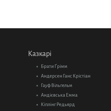
Казкарі
Брати Ґрімм
Андерсен Ганс Крістіан
Гауф Вільгельм
Андієвська Емма
Кіплінг Редьярд