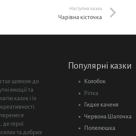
Наступна казка
Чарівна кісточка
Популярні казки
 стає шляхом до
Колобок
тні емоції та
Ріпка
гію казок і їх
Гидке каченя
 креативності.
 перенесе
Червона Шапочка
 де герої
Попелюшка
еселих та добрих