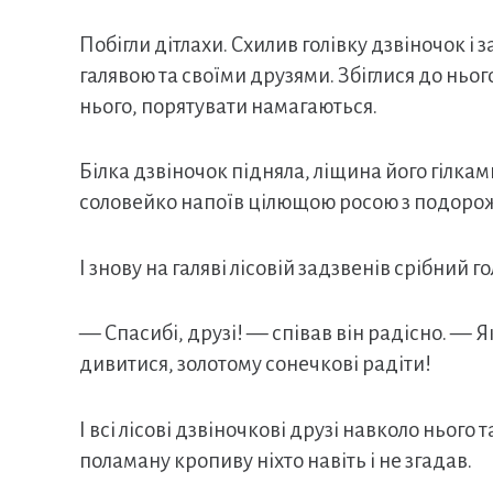
Побігли дітлахи. Схилив голівку дзвіночок і
галявою та своїми друзями. Збіглися до ньог
нього, порятувати намагаються.
Білка дзвіночок підняла, ліщина його гілкам
соловейко напоїв цілющою росою з подоро
І знову на галяві лісовій задзвенів срібний г
— Спасибі, друзі! — співав він радісно. — Я
дивитися, золотому сонечкові радіти!
І всі лісові дзвіночкові друзі навколо нього
поламану кропиву ніхто навіть і не згадав.