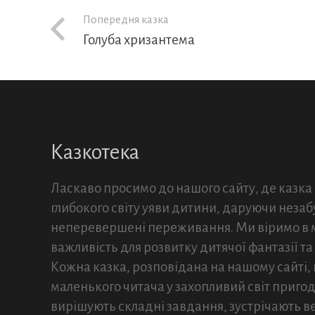
Попередня казка
Голуба хризантема
Казкотека
Ласкаво просимо до нашого сайту, де казка
глибокого світу уяви дитини, даруючи незабу
неперевершені переживання. Ми віримо в ма
важливість для розвитку дитячої фантазії та
Кожна казка, розповідана на нашому сайті,
маленького читача у захопливий світ пригод,
вирішують складні завдання, зустрічають в