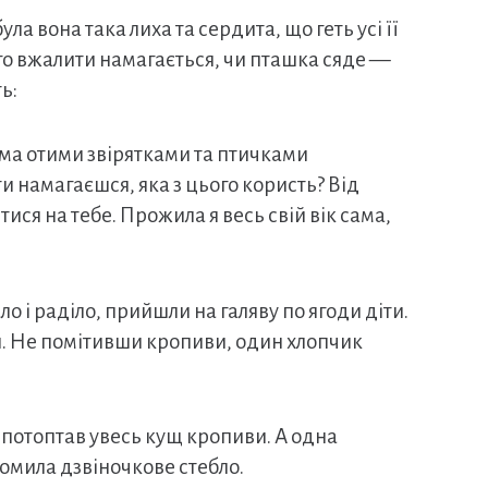
ула вона така лиха та сердита, що геть усі її
го вжалити намагається, чи пташка сяде —
ь:
іма отими звірятками та птичками
намагаєшся, яка з цього користь? Від
ися на тебе. Прожила я весь свій вік сама,
вало і раділо, прийшли на галяву по ягоди діти.
ся. Не помітивши кропиви, один хлопчик
 потоптав увесь кущ кропиви. А одна
ломила дзвіночкове стебло.