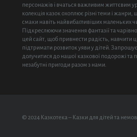
персонажів і вчаться важливим життєвим у
колекція казок охоплює різні теми і жанри,
смаки навіть найвибагливіших маленьких чи
Підкреслюючи значення фантазії та чарівно
цей сайт, щоб привнести радість, навчити ц
підтримати розвиток уяви у дітей. Запрошу
долучитися до нашої казкової подорожі та
незабутні пригоди разом з нами.
© 2024 Казкотека – Казки для дітей та немов