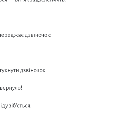
переджає дзвіночок:
гукнути дзвіночок:
звернуло!
іду зіб’ється.