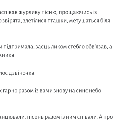
 заспівав журливу пісню, прощаючись із
о звірята, злетілися пташки, метушаться біля
и підтримала, заєць ликом стебло обв’язав, а
жника.
олос дзвіночка.
к гарно разом із вами знову на синє небо
 танцювали, пісень разом із ним співали. А про