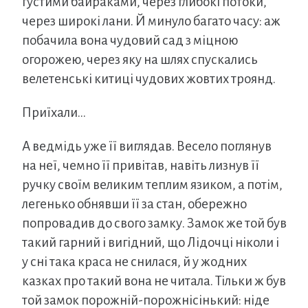
густими байраками, через глибокі потоки,
через широкі лани. Й минуло багато часу: аж
побачила вона чудовий сад з міцною
огорожею, через яку на шлях спускались
велетенські китиці чудових жовтих троянд.
Приїхали…
А ведмідь уже її виглядав. Весело поглянув
на неї, чемно її привітав, навіть лизнув її
ручку своїм великим теплим язиком, а потім,
легенько обнявши її за стан, обережно
попровадив до свого замку. Замок же той був
такий гарний і вигідний, що Лідочці ніколи і
у сні така краса не снилася, й у жодних
казках про такий вона не читала. Тільки ж був
той замок порожній-порожнісінький: ніде