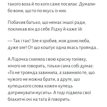
такого воза й по кого саме посилає. Думали-
бо вони, що то по якусь із них.
Побачив батько, що немає іншої ради,
покликав він до себе Лідку й каже їй:
— Так і так! Зле я зробив, моя доню люба,
дуже зле! От що коштує одна якась троянда…
А Лідочка схилила свою красну голівку,
нічого не говорить, тільки сама собі думає:
«То не троянда завинила, а завинило те, що
чужого не можна брати, а друге, що
купецького слова кожен купець
дотримувати мусить». А тоді підвела свої
блакитні очі на тата й говорить: