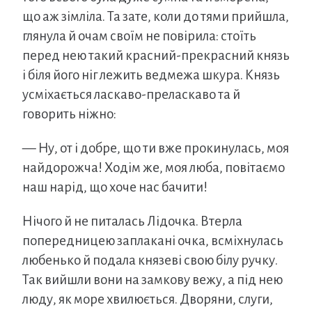
що аж зімліла. Та зате, коли до тями прийшла,
глянула й очам своїм не повірила: стоїть
перед нею такий красний-прекрасний князь
і біля його ніг лежить ведмежа шкура. Князь
усміхається ласкаво-преласкаво та й
говорить ніжно:
— Ну, от і добре, що ти вже прокинулась, моя
найдорожча! Ходім же, моя люба, повітаємо
наш нарід, що хоче нас бачити!
Нічого й не питалась Лідочка. Втерла
попередницею заплакані очка, всміхнулась
любенько й подала князеві свою білу ручку.
Так вийшли вони на замкову вежу, а під нею
люду, як море хвилюється. Дворяни, слуги,