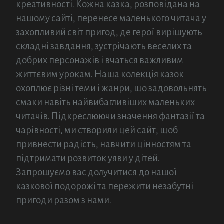
креативності. Кожна казка, розповідана на
нашому сайті, перенесе маленького читача у
захопливий світ пригод, де герої вирішують
складні завдання, зустрічають веселих та
добрих персонажів і вчаться важливим
життєвим урокам. Наша колекція казок
охоплює різні теми і жанри, що задовольнять
смаки навіть найвибагливіших маленьких
читачів. Підкреслюючи значення фантазії та
чарівності, ми створили цей сайт, щоб
привнести радість, навчити цінностям та
підтримати розвиток уяви у дітей.
Запрошуємо вас долучитися до нашої
казкової подорожі та пережити незабутні
пригоди разом з нами.