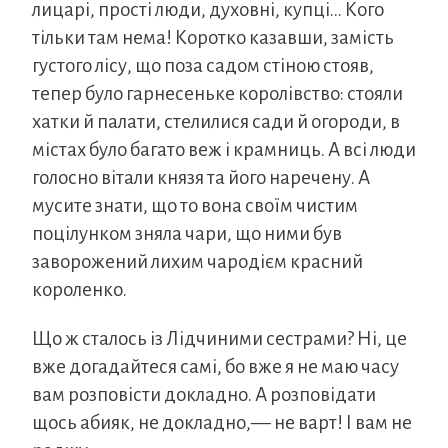
лицарі, прості люди, духовні, купці… Кого
тільки там нема! Коротко казавши, замість
густого лісу, що поза садом стіною стояв,
тепер було гарнесеньке королівство: стояли
хатки й палати, стелилися сади й огороди, в
містах було багато веж і крамниць. А всі люди
голосно вітали князя та його наречену. А
мусите знати, що то вона своїм чистим
поцілунком зняла чари, що ними був
заворожений лихим чародієм красний
короленко.
Що ж сталось із Лідчиними сестрами? Ні, це
вже догадайтеся самі, бо вже я не маю часу
вам розповісти докладно. А розповідати
щось абияк, не докладно,— не варт! І вам не