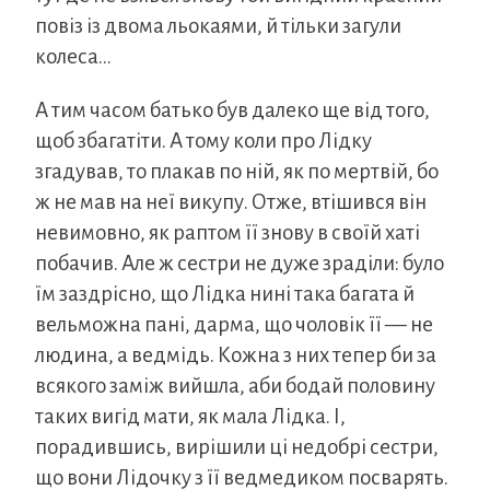
повіз із двома льокаями, й тільки загули
колеса…
А тим часом батько був далеко ще від того,
щоб збагатіти. А тому коли про Лідку
згадував, то плакав по ній, як по мертвій, бо
ж не мав на неї викупу. Отже, втішився він
невимовно, як раптом її знову в своїй хаті
побачив. Але ж сестри не дуже зраділи: було
їм заздрісно, що Лідка нині така багата й
вельможна пані, дарма, що чоловік її — не
людина, а ведмідь. Кожна з них тепер би за
всякого заміж вийшла, аби бодай половину
таких вигід мати, як мала Лідка. І,
порадившись, вирішили ці недобрі сестри,
що вони Лідочку з її ведмедиком посварять.