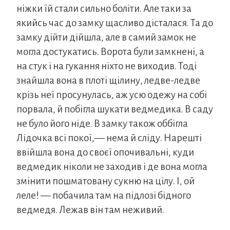
ніжки їй стали сильно боліти. Але таки за
якийсь час до замку щасливо дісталася. Та до
замку дійти дійшла, але в самий замок не
могла достукатись. Ворота були замкнені, а
на стук і на гукання ніхто не виходив. Тоді
знайшла вона в плоті щілину, ледве-ледве
крізь неї просунулась, аж усю одежу на собі
порвала, й побігла шукати ведмедика. В саду
не було його ніде. В замку також оббігла
Лідочка всі покої,— нема й сліду. Нарешті
ввійшла вона до своєї опочивальні, куди
ведмедик ніколи не заходив і де вона могла
змінити пошматовану сукню на цілу. І, ой
леле! — побачила там на підлозі бідного
ведмедя. Лежав він там неживий.