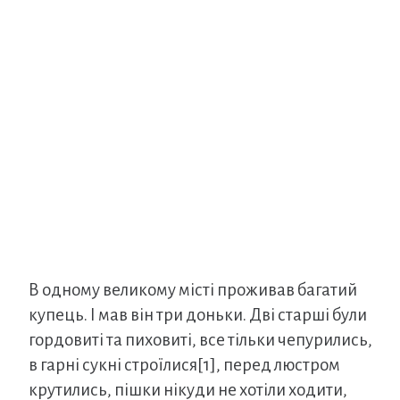
В одному великому місті проживав багатий
купець. І мав він три доньки. Дві старші були
гордовиті та пиховиті, все тільки чепурились,
в гарні сукні строїлися[1], перед люстром
крутились, пішки нікуди не хотіли ходити,