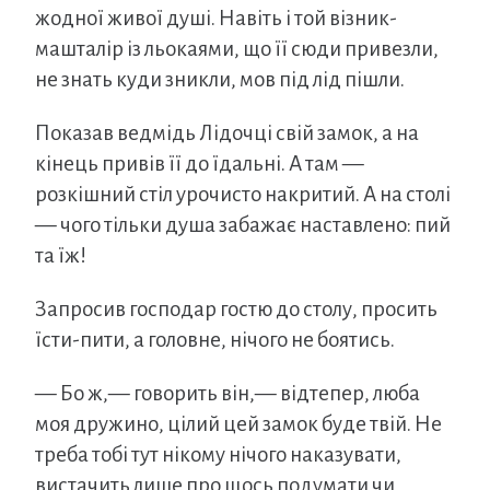
жодної живої душі. Навіть і той візник-
машталір із льокаями, що її сюди привезли,
не знать куди зникли, мов під лід пішли.
Показав ведмідь Лідочці свій замок, а на
кінець привів її до їдальні. А там —
розкішний стіл урочисто накритий. А на столі
— чого тільки душа забажає наставлено: пий
та їж!
Запросив господар гостю до столу, просить
їсти-пити, а головне, нічого не боятись.
— Бо ж,— говорить він,— відтепер, люба
моя дружино, цілий цей замок буде твій. Не
треба тобі тут нікому нічого наказувати,
вистачить лише про щось подумати чи