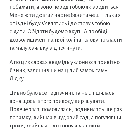
побажати, а воно перед тобою як вродиться.
Мене ж ти довгий час не бачитимеш. Тільки я
опівдні буду з’являтись і до столу з тобою
сідати. Обідати будемо вкупі. А по обіді
дозволиш мені на твої коліна голову покласти
та малу хвильку відпочинути.
А по цих словах ведмідь уклонився привітно
й зник, залишивши на цілий замок саму
Лідку.
Дивно було все те дівчині, та не спішилась
вона щось із того приводу вирішувати.
Повечеряла, помолилась, подивилась ще раз
по замку, вийшла в чудовий сад, а погулявши
трохи, знайшла свою опочивальню й