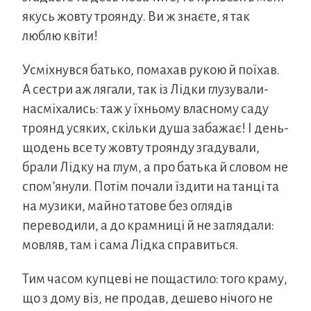
якусь жовту троянду. Ви ж знаєте, я так
люблю квіти!
Усміхнувся батько, помахав рукою й поїхав.
А сестри аж лягали, так із Лідки глузували-
насміхались: таж у їхньому власному саду
троянд усяких, скільки душа забажає! І день-
щодень все ту жовту троянду згадували,
брали Лідку на глум, а про батька й словом не
спом’янули. Потім почали їздити на танці та
на музики, майно татове без оглядів
переводили, а до крамниці й не заглядали:
мовляв, там і сама Лідка справиться.
Тим часом купцеві не пощастило: того краму,
що з дому віз, не продав, дешево нічого не