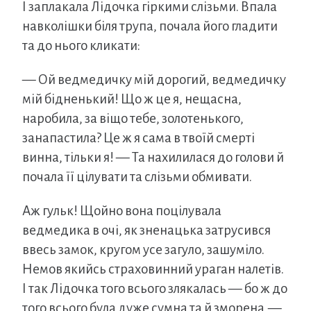
І заплакала Лідочка гіркими слізьми. Впала
навколішки біля трупа, почала його гладити
та до нього кликати:
— Ой ведмедичку мій дорогий, ведмедичку
мій бідненький! Що ж це я, нещасна,
наробила, за віщо тебе, золотенького,
занапастила? Це ж я сама в твоїй смерті
винна, тільки я! — Та нахилилася до голови й
почала її цілувати та слізьми обмивати.
Аж гульк! Щойно вона поцілувала
ведмедика в очі, як зненацька затрусився
ввесь замок, кругом усе загуло, зашуміло.
Немов якийсь страховинний ураган налетів.
І так Лідочка того всього злякалась — бо ж до
того всього була дуже сумна та й зморена,—