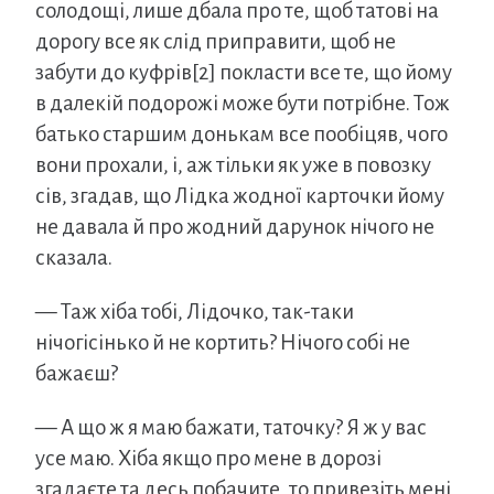
солодощі, лише дбала про те, щоб татові на
дорогу все як слід приправити, щоб не
забути до куфрів[2] покласти все те, що йому
в далекій подорожі може бути потрібне. Тож
батько старшим донькам все пообіцяв, чого
вони прохали, і, аж тільки як уже в повозку
сів, згадав, що Лідка жодної карточки йому
не давала й про жодний дарунок нічого не
сказала.
— Таж хіба тобі, Лідочко, так-таки
нічогісінько й не кортить? Нічого собі не
бажаєш?
— А що ж я маю бажати, таточку? Я ж у вас
усе маю. Хіба якщо про мене в дорозі
згадаєте та десь побачите, то привезіть мені