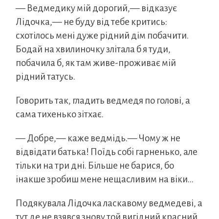
— Ведмедику мій дорогий,— відказує
Лідочка,— не буду від тебе критись:
схотілось мені дуже рідний дім побачити.
Бодай на хвилиночку злітала б я туди,
побачила б, як там живе-проживає мій
рідний татусь.
Говорить так, гладить ведмедя по голові, а
сама тихенько зітхає.
— Добре,— каже ведмідь.— Чому ж не
відвідати батька! Поїдь собі гарненько, але
тільки на три дні. Більше не барися, бо
інакше зробиш мене нещасливим на віки…
Подякувала Лідочка ласкавому ведмедеві, а
тут де не взявся знову той вигідний красний