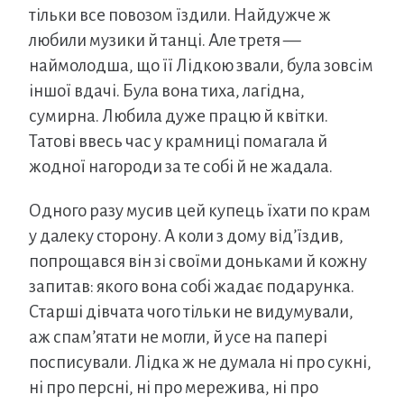
тільки все повозом їздили. Найдужче ж
любили музики й танці. Але третя —
наймолодша, що її Лідкою звали, була зовсім
іншої вдачі. Була вона тиха, лагідна,
сумирна. Любила дуже працю й квітки.
Татові ввесь час у крамниці помагала й
жодної нагороди за те собі й не жадала.
Одного разу мусив цей купець їхати по крам
у далеку сторону. А коли з дому від’їздив,
попрощався він зі своїми доньками й кожну
запитав: якого вона собі жадає подарунка.
Старші дівчата чого тільки не видумували,
аж спам’ятати не могли, й усе на папері
посписували. Лідка ж не думала ні про сукні,
ні про персні, ні про мережива, ні про