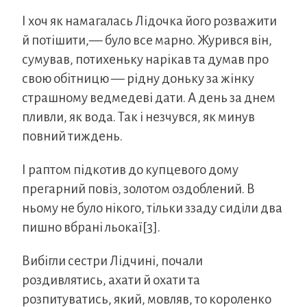
І хоч як намагалась Лідочка його розважити
й потішити,— було все марно. Журився він,
сумував, потихеньку нарікав та думав про
свою обітницю — рідну доньку за жінку
страшному ведмедеві дати. А день за днем
пливли, як вода. Так і незчувся, як минув
повний тиждень.
І раптом підкотив до купцевого дому
прегарний повіз, золотом оздоблений. В
ньому не було нікого, тільки ззаду сиділи два
пишно вбрані льокаї[3].
Вибігли сестри Лідчині, почали
роздивлятись, ахати й охати та
розпитуватись, який, мовляв, то короленко