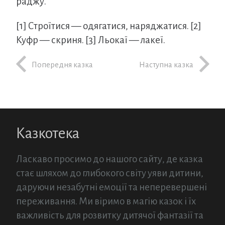
раджу.
[1] Строїтися — одягатися, наряджатися.
[2]
Куфр — скриня.
[3] Льокаї — лакеї.
Попередня казка
Наступна казка
Казкотека
Ласкаво просимо до нашого сайту, де казка
стає шляхом до глибокого світу уяви дитини,
даруючи незабутні емоції та неперевершені
переживання. Ми віримо в магію казок і їх
важливість для розвитку дитячої фантазії та