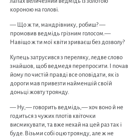
лапах величезний ведмідь із золотою
короною на голові.
— Що ж ти, мандрівнику, робиш? —
промовив ведмідь грізним голосом.—
Навіщо ж ти мої квіти зриваєш без дозволу?
Купець затрусився з переляку, ледве слово
знайшов, щоб ведмедя перепросити. І почав
йому по чистій правді все оповідати, як із
дороги мав привезти найменшій своїй
доньці жовту троянду.
— Ну,— говорить ведмідь,— хоч воно й не
годиться з чужих плотів квіточки
висмикувати, та вже нехай на цей раз так і
буде. Візьми собі оцю троянду, але ж не