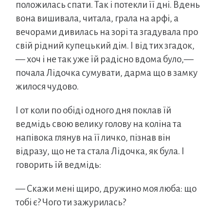
положилась спати. Так і потекли її дні. Вдень
вона вишивала, читала, грала на арфі, а
вечорами дивилась на зорі та згадувала про
свій рідний купецький дім. І від тих згадок,
— хоч і не так уже їй радісно вдома було,—
почала Лідочка сумувати, дарма що в замку
жилося чудово.
І от коли по обіді одного дня поклав їй
ведмідь свою велику голову на коліна та
напівока глянув на її личко, пізнав він
відразу, що не та стала Лідочка, як була. І
говорить їй ведмідь:
— Скажи мені щиро, дружино моя люба: що
тобі є? Чого ти зажурилась?