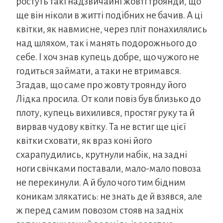
ростуть такі надзвичайні жовті троянди, що
ще він ніколи в житті подібних не бачив. А ці
квітки, як навмисне, через пліт понахилялись
над шляхом, так і манять подорожнього до
себе. І хоч знав купець добре, що чужого не
годиться займати, а таки не втримався.
Згадав, що саме про жовту троянду його
Лідка просила. От коли повіз був близько до
плоту, купець вихилився, простяг руку та й
вирвав чудову квітку. Та не встиг ще цієї
квітки сховати, як враз коні його
схарапудились, крутнули набік, на задні
ноги свічками поставали, мало-мало повоза
не перекинули. А й було чого тим бідним
коникам злякатись: не знать де й взявся, але
ж перед самим повозом стояв на задніх