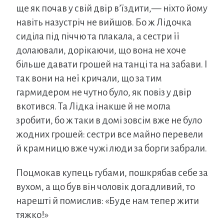
ще як почав у свій двір в’їздити,— ніхто йому
навіть назустріч не вийшов. Бо ж Лідочка
сиділа під піччю та плакала, а сестри її
долаювали, дорікаючи, що вона не хоче
більше давати грошей на танці та на забави. І
так вони на неї кричали, що за тим
гармидером не чутно було, як повіз у двір
вкотився. Та Лідка інакше й не могла
зробити, бо ж таки в домі зовсім вже не було
жодних грошей: сестри все майно перевели
й крамницю вже чужі люди за борги забрали.
Поцмокав купець губами, пошкрябав себе за
вухом, а що був він чоловік догадливий, то
нарешті й помислив: «Буде нам тепер жити
тяжко!»