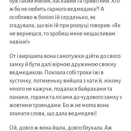
був такий милий, ласкавий та привітний. Хто
ж бо не любить гарного ведмедика?! А
особливо ж боліло їй серденько, як
згадувала, що він їй при розлуці говорив: «Як
не вернешся, то зробиш мене нещасливим
навіки!»
От і вирішила вона самотужки дійти до свого
замку й бути далі вірною дружиною своєму
ведмедикові. Поклала собі трохи їжі в
хусточку, потихеньку вийшла з хати й, нікому
нічого не кажучи, подалася байраками та
ланами, горами та лісами до чудового замку з
жовтими трояндами. Бо ж не могла вона
зламати слова, що дала ведмедеві!
Ой, довго ж вона йшла, довго блукала. Аж