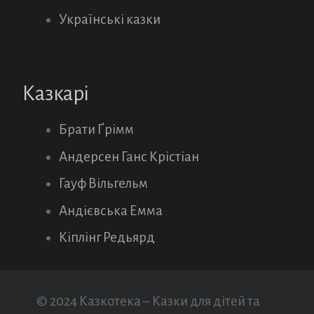
Українські казки
Казкарі
Брати Ґрімм
Андерсен Ганс Крістіан
Гауф Вільгельм
Андієвська Емма
Кіплінг Редьярд
© 2024 Казкотека – Казки для дітей та