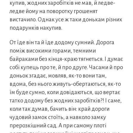
купив, жодних заробітків не мав, й ледве-
ледве йому на поворотку грошенят
вистачило. Однак усе ж таки донькам різних
подарунків накупив.
От їде він та й їде додому сумний. Дорога
поміж високими горами, темними
байраками без кінця-краю тягнеться. І думає
собі купець про те, й про друге. Часами й про
доньок згадає, мовляв, як-то вони там,
вдома, без нього живуть-обертаються, як-то
їм буде сумно, коли довідаються, що вертає
татко додому без жодних заробітків?! І саме,
коли так думав, бачить він: край дороги
чудовий замок стоїть, а навколо замку
прерозкішний сад. А при самому плоті