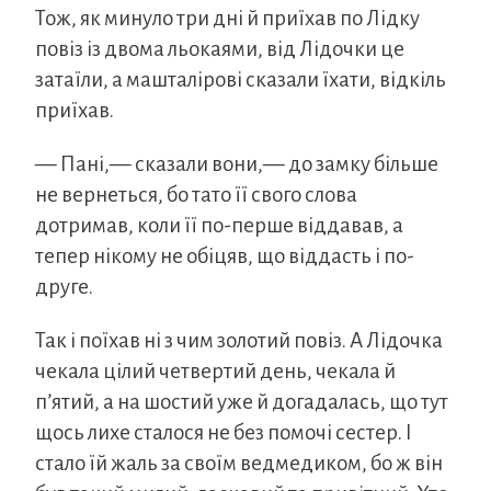
Тож, як минуло три дні й приїхав по Лідку
повіз із двома льокаями, від Лідочки це
затаїли, а машталірові сказали їхати, відкіль
приїхав.
— Пані,— сказали вони,— до замку більше
не вернеться, бо тато її свого слова
дотримав, коли її по-перше віддавав, а
тепер нікому не обіцяв, що віддасть і по-
друге.
Так і поїхав ні з чим золотий повіз. А Лідочка
чекала цілий четвертий день, чекала й
п’ятий, а на шостий уже й догадалась, що тут
щось лихе сталося не без помочі сестер. І
стало їй жаль за своїм ведмедиком, бо ж він