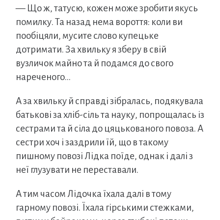
— Що ж, татусю, кожен може зробити якусь
помилку. Та назад нема вороття: коли ви
пообіцяли, мусите слово купецьке
дотримати. За хвильку я зберу в свій
вузличок майно та й подамся до свого
нареченого…
А за хвильку й справді зібралась, подякувала
батькові за хліб-сіль та науку, попрощалась із
сестрами та й сіла до цяцькованого повоза. А
сестри хоч і заздрили їй, що в такому
пишному повозі Лідка поїде, однак і далі з
неї глузувати не переставали.
А тим часом Лідочка їхала далі в тому
гарному повозі. Їхала гірськими стежками,