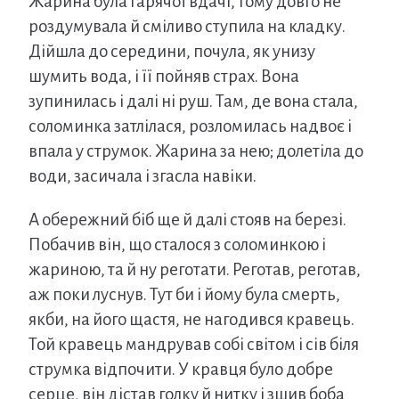
Жарина була гарячої вдачі, тому довго не
роздумувала й сміливо ступила на кладку.
Дійшла до середини, почула, як унизу
шумить вода, і її пойняв страх. Вона
зупинилась і далі ні руш. Там, де вона стала,
соломинка затлілася, розломилась надвоє і
впала у струмок. Жарина за нею; долетіла до
води, засичала і згасла навіки.
А обережний біб ще й далі стояв на березі.
Побачив він, що сталося з соломинкою і
жариною, та й ну реготати. Реготав, реготав,
аж поки луснув. Тут би і йому була смерть,
якби, на його щастя, не нагодився кравець.
Той кравець мандрував собі світом і сів біля
струмка відпочити. У кравця було добре
серце, він дістав голку й нитку і зшив боба