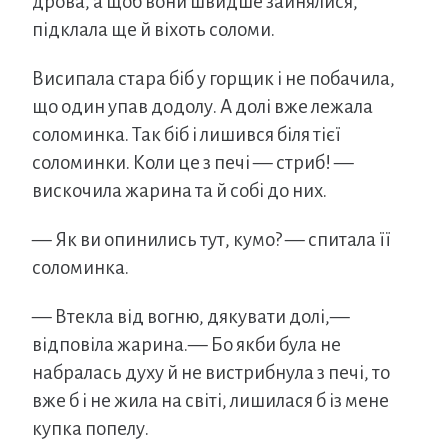
дрова, а щоб вони швидше зайнялися,
підклала ще й віхоть соломи.
Висипала стара біб у горщик і не побачила,
що один упав додолу. А долі вже лежала
соломинка. Так біб і лишився біля тієї
соломинки. Коли це з печі — стриб! —
вискочила жарина та й собі до них.
— Як ви опинились тут, кумо? — спитала її
соломинка.
— Втекла від вогню, дякувати долі,—
відповіла жарина.— Бо якби була не
набралась духу й не вистрибнула з печі, то
вже б і не жила на світі, лишилася б із мене
купка попелу.