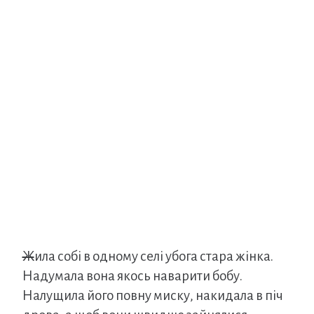
Ж
ила собі в одному селі убога стара жінка.
Надумала вона якось наварити бобу.
Налущила його повну миску, накидала в піч