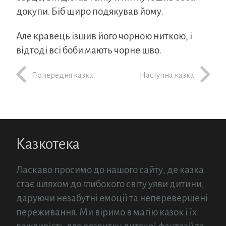
докупи. Біб щиро подякував йому.
Але кравець ізшив його чорною ниткою, і
відтоді всі боби мають чорне шво.
Попередня казка
Наступна казка
Казкотека
Ласкаво просимо до нашого сайту, де казка
стає шляхом до глибокого світу уяви дитини,
даруючи незабутні емоції та неперевершені
переживання. Ми віримо в магію казок і їх