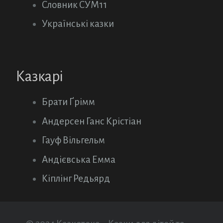
Словник СУМ11
Українські казки
Казкарі
Брати Ґрімм
Андерсен Ганс Крістіан
Гауф Вільгельм
Андієвська Емма
Кіплінг Редьярд