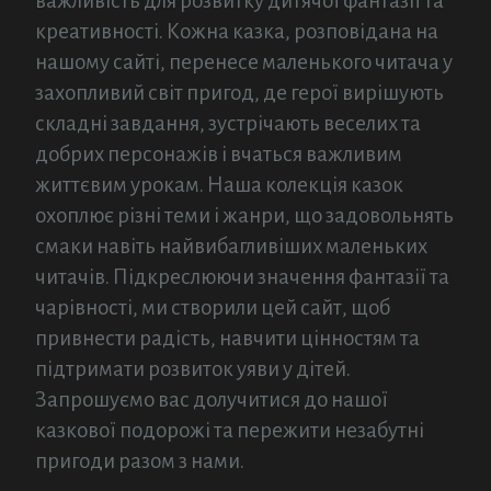
важливість для розвитку дитячої фантазії та
креативності. Кожна казка, розповідана на
нашому сайті, перенесе маленького читача у
захопливий світ пригод, де герої вирішують
складні завдання, зустрічають веселих та
добрих персонажів і вчаться важливим
життєвим урокам. Наша колекція казок
охоплює різні теми і жанри, що задовольнять
смаки навіть найвибагливіших маленьких
читачів. Підкреслюючи значення фантазії та
чарівності, ми створили цей сайт, щоб
привнести радість, навчити цінностям та
підтримати розвиток уяви у дітей.
Запрошуємо вас долучитися до нашої
казкової подорожі та пережити незабутні
пригоди разом з нами.