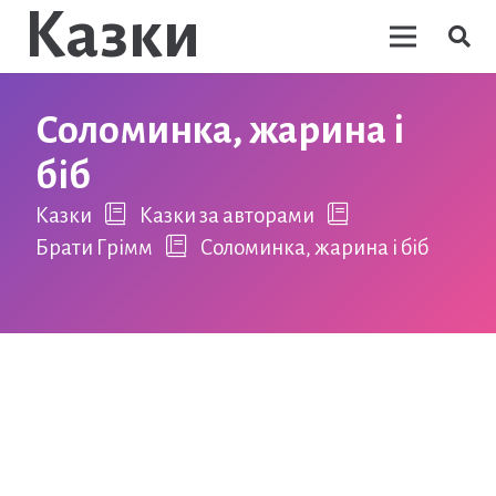
Казки
Соломинка, жарина і
біб
Казки
Казки за авторами
Брати Грімм
Соломинка, жарина і біб