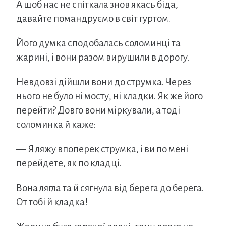
А щоб нас не спіткала знов якась біда,
давайте помандруємо в світ гуртом.
Його думка сподобалась соломинці та
жарині, і вони разом вирушили в дорогу.
Невдовзі дійшли вони до струмка. Через
нього не було ні мосту, ні кладки. Як же його
перейти? Довго вони міркували, а тоді
соломинка й каже:
— Я ляжу впоперек струмка, і ви по мені
перейдете, як по кладці.
Вона лягла та й сягнула від берега до берега.
От тобі й кладка!