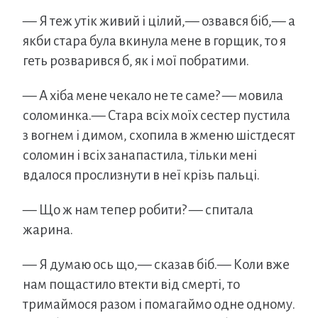
— Я теж утік живий і цілий,— озвався біб,— а
якби стара була вкинула мене в горщик, то я
геть розварився б, як і мої побратими.
— А хіба мене чекало не те саме? — мовила
соломинка.— Стара всіх моїх сестер пустила
з вогнем і димом, схопила в жменю шістдесят
соломин і всіх занапастила, тільки мені
вдалося прослизнути в неї крізь пальці.
— Що ж нам тепер робити? — спитала
жарина.
— Я думаю ось що,— сказав біб.— Коли вже
нам пощастило втекти від смерті, то
тримаймося разом і помагаймо одне одному.