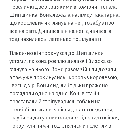
невеличкі двері, за якими в комірчині спала
Шипшинка. Вона лежала на ліжку така гарна,
що королевич як глянув на неї, то забув про
все на світі. Дивився він на неї, дивився, а
тоді нахиливсь і легенько поцілував її.
Тільки-но він торкнувся до Шипшинки
устами, як вона розплющила очі й ласкаво
глянула на нього. Вони разом зійшли до зали,
а там уже прокинулись і король з королевою,
і весь двір. Вони сиділи і тільки вражено
поглядали одне на одне. Коні в стайні
повставали й стріпувалися, собаки на
подвір’ї потягалися після довгого лежання,
голуби на даху повитягали з-під крил голівки,
покрутили ними, тоді знялися й полетіли в