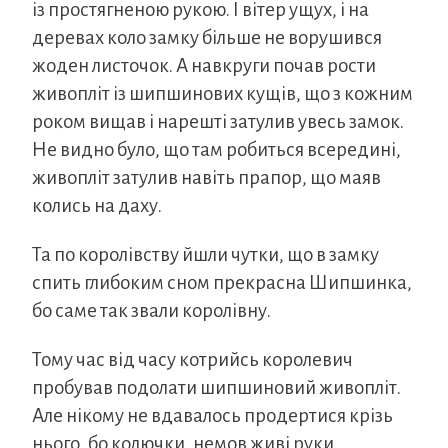
із простягненою рукою. І вітер ущух, і на
деревах коло замку більше не ворушився
жоден листочок. А навкруги почав рости
живопліт із шипшинових кущів, що з кожним
роком вищав і нарешті затулив увесь замок.
Не видно було, що там робиться всередині,
живопліт затулив навіть прапор, що маяв
колись на даху.
Та по королівству йшли чутки, що в замку
спить глибоким сном прекрасна Шипшинка,
бо саме так звали королівну.
Тому час від часу котрийсь королевич
пробував подолати шипшиновий живопліт.
Але нікому не вдавалось продертися крізь
нього, бо колючки, немов живі руки,