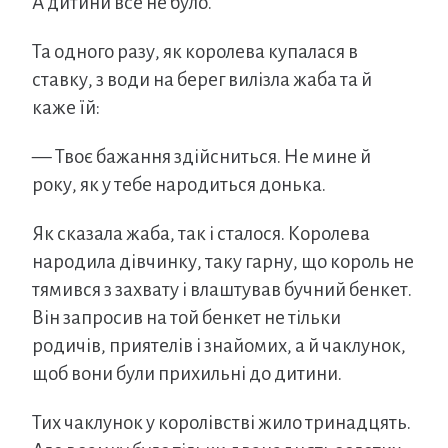
А дитини все не було.
Та одного разу, як королева купалася в
ставку, з води на берег вилізла жаба та й
каже їй:
— Твоє бажання здійсниться. Не мине й
року, як у тебе народиться донька.
Як сказала жаба, так і сталося. Королева
народила дівчинку, таку гарну, що король не
тямився з захвату і влаштував бучний бенкет.
Він запросив на той бенкет не тільки
родичів, приятелів і знайомих, а й чаклунок,
щоб вони були прихильні до дитини.
Тих чаклунок у королівстві жило тринадцять.