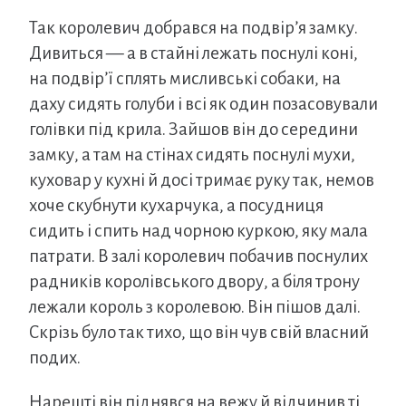
Так королевич добрався на подвір’я замку.
Дивиться — а в стайні лежать поснулі коні,
на подвір’ї сплять мисливські собаки, на
даху сидять голуби і всі як один позасовували
голівки під крила. Зайшов він до середини
замку, а там на стінах сидять поснулі мухи,
куховар у кухні й досі тримає руку так, немов
хоче скубнути кухарчука, а посудниця
сидить і спить над чорною куркою, яку мала
патрати. В залі королевич побачив поснулих
радників королівського двору, а біля трону
лежали король з королевою. Він пішов далі.
Скрізь було так тихо, що він чув свій власний
подих.
Нарешті він піднявся на вежу й відчинив ті