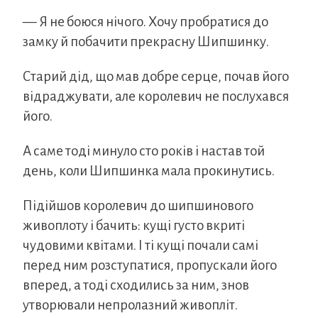
— Я не боюся нічого. Хочу пробратися до
замку й побачити прекрасну Шипшинку.
Старий дід, що мав добре серце, почав його
відраджувати, але королевич не послухався
його.
А саме тоді минуло сто років і настав той
день, коли Шипшинка мала прокинутись.
Підійшов королевич до шипшинового
живоплоту і бачить: кущі густо вкриті
чудовими квітами. І ті кущі почали самі
перед ним розступатися, пропускали його
вперед, а тоді сходились за ним, знов
утворювали непролазний живопліт.