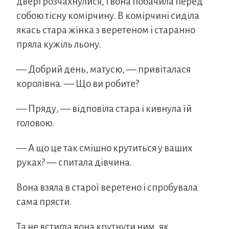
двері розчахнулися, і вона побачила перед
собою тісну комірчину. В комірчині сиділа
якась стара жінка з веретеном і старанно
пряла кужіль льону.
— Добрий день, матусю, — привіталася
королівна. — Що ви робите?
— Пряду, — відповіла стара і кивнула їй
головою.
— А що це так смішно крутиться у ваших
руках? — спитала дівчина.
Вона взяла в старої веретено і спробувала
сама прясти.
Та не встигла вона крутнути ним, як