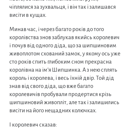
чіплялися за зухвальця, і він так і залишався
висіти в кущах.
Минав час, і через багато років до того
королівства знов заблукав якийсь королевич
і почув від одного діда, що за шипшиновим
живоплотом схований замок, у якому ось уже
сто років спить глибоким сном прекрасна
королівна на ім’я Шипшинка. А з нею сплять
король і королева, і весь їхній двір. Той дід
знав від свого діда, що вже багато
королевичів пробували продертися крізь
шипшиновий живопліт, але так і залишились
висіти на його нещадних колючках.
І королевич сказав: