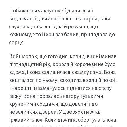
Побажання чаклунок збувалися всі
водночас, і дівчина росла така гарна, така
слухняна, така лагідна й розумна, що
кожному, хто її хоч раз бачив, припадала до
серця.
Вийшло так, що того дня, коли дівчині минав
п’ятнадцятий рік, короля й королеви не було
вдома, і вона залишилася в замку сама. Вона
вешталася по ньому, заходила в зали й покої,
і нарешті їй заманулось піднятися на стару
вежу. Вона побралась нагору вузькими
крученими сходами, що довели її до
невеличких дверей. У дверях стирчав
іржавий ключ. Коли дівчина обернула ключа,