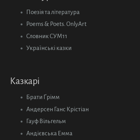
Поезія та література
Poems & Poets. OnlyArt
Словник СУМ11
Українські казки
Казкарі
Брати Ґрімм
Андерсен Ганс Крістіан
Гауф Вільгельм
Андієвська Емма