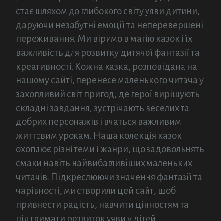
стає шляхом до глибокого світу уяви дитини,
даруючи незабутні емоції та неперевершені
переживання. Ми віримо в магію казок і їх
важливість для розвитку дитячої фантазії та
креативності. Кожна казка, розповідана на
нашому сайті, перенесе маленького читача у
захопливий світ пригод, де герої вирішують
складні завдання, зустрічають веселих та
добрих персонажів і вчаться важливим
життєвим урокам. Наша колекція казок
охоплює різні теми і жанри, що задовольнять
смаки навіть найвибагливіших маленьких
читачів. Підкреслюючи значення фантазії та
чарівності, ми створили цей сайт, щоб
привнести радість, навчити цінностям та
підтримати розвиток уяви у дітей.