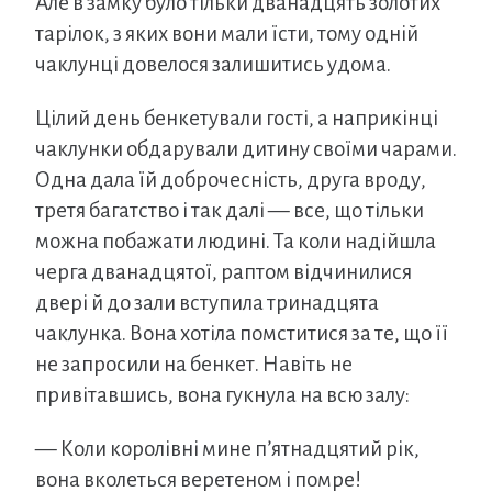
Але в замку було тільки дванадцять золотих
тарілок, з яких вони мали їсти, тому одній
чаклунці довелося залишитись удома.
Цілий день бенкетували гості, а наприкінці
чаклунки обдарували дитину своїми чарами.
Одна дала їй доброчесність, друга вроду,
третя багатство і так далі — все, що тільки
можна побажати людині. Та коли надійшла
черга дванадцятої, раптом відчинилися
двері й до зали вступила тринадцята
чаклунка. Вона хотіла помститися за те, що її
не запросили на бенкет. Навіть не
привітавшись, вона гукнула на всю залу:
— Коли королівні мине п’ятнадцятий рік,
вона вколеться веретеном і помре!