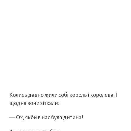
Колись давно жили собі король і королева. І
щодня вони зітхали:
— Ох, якби в нас була дитина!