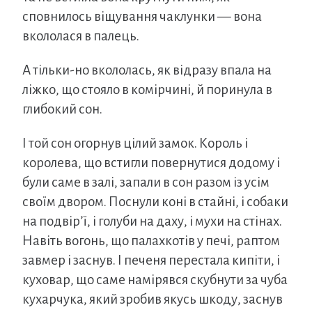
сповнилось віщування чаклунки — вона
вкололася в палець.
А тільки-но вкололась, як відразу впала на
ліжко, що стояло в комірчині, й поринула в
глибокий сон.
І той сон огорнув цілий замок. Король і
королева, що встигли повернутися додому і
були саме в залі, запали в сон разом із усім
своїм двором. Поснули коні в стайні, і собаки
на подвір’ї, і голуби на даху, і мухи на стінах.
Навіть вогонь, що палахкотів у печі, раптом
завмер і заснув. І печеня перестала кипіти, і
куховар, що саме намірявся скубнути за чуба
кухарчука, який зробив якусь шкоду, заснув