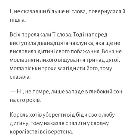
І, не сказавши більше ні слова, повернулася й
пішла.
Всіх перелякали її слова. Тоді наперед
виступила дванадцята чаклунка, яка ще не
висловила дитині свого побажання. Вона не
могла зняти лихого віщування тринадцятої,
могла тільки трохи злагіднити його, тому
сказала:
— Ні, не помре, лише западе в глибокий сон
на сто років.
Король хотів уберегти від біди свою любу
дитину, тому наказав спалити у своєму
королівстві всі веретена.