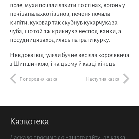
поле, мухи почали лазити по стінах, вогонь у
печі запалахкотів знов, печеня почала
кипіти, куховар так скубнув кухарчука за
чуба, що той аж крикнув з несподіванки, а
посудниця заходилась патрати курку.
Невдовзі відгуляли бучне весілля королевича
з Шипшинкою, і на цьому й казці кінець.
Попередня казка
Наступна казка
Казкотека
Ласкаво просимо до нашого сайту, де казка