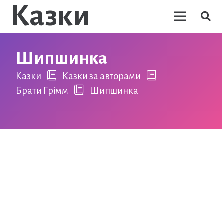
Казки
Шипшинка
Казки
Казки за авторами
Брати Грімм
Шипшинка