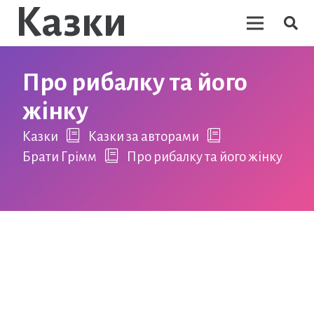
Казки
Про рибалку та його
жінку
Казки
Казки за авторами
Брати Грімм
Про рибалку та його жінку