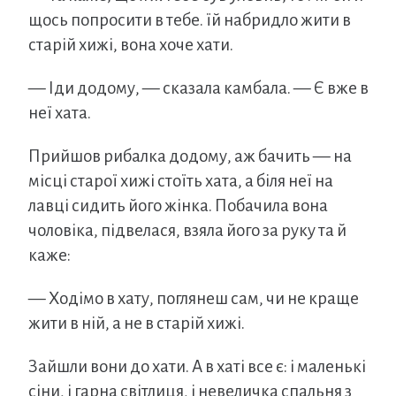
щось попросити в тебе. їй набридло жити в
старій хижі, вона хоче хати.
— Іди додому, — сказала камбала. — Є вже в
неї хата.
Прийшов рибалка додому, аж бачить — на
місці старої хижі стоїть хата, а біля неї на
лавці сидить його жінка. Побачила вона
чоловіка, підвелася, взяла його за руку та й
каже:
— Ходімо в хату, поглянеш сам, чи не краще
жити в ній, а не в старій хижі.
Зайшли вони до хати. А в хаті все є: і маленькі
сіни, і гарна світлиця, і невеличка спальня з