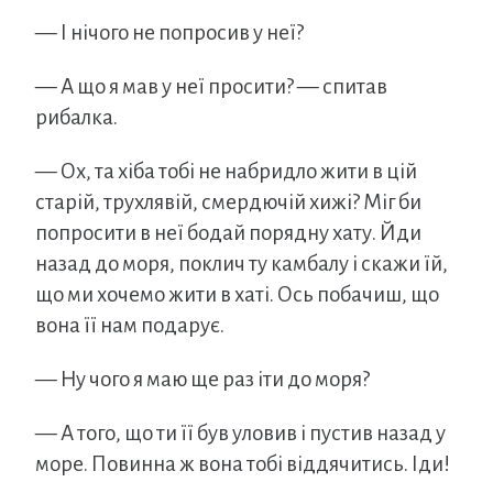
— І нічого не попросив у неї?
— А що я мав у неї просити? — спитав
рибалка.
— Ох, та хіба тобі не набридло жити в цій
старій, трухлявій, смердючій хижі? Міг би
попросити в неї бодай порядну хату. Йди
назад до моря, поклич ту камбалу і скажи їй,
що ми хочемо жити в хаті. Ось побачиш, що
вона її нам подарує.
— Ну чого я маю ще раз іти до моря?
— А того, що ти її був уловив і пустив назад у
море. Повинна ж вона тобі віддячитись. Іди!