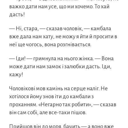
важко дати нам усе, що ми хочемо. То хай
дасть!
— Ні, стара, — сказав чоловік, — камбала
вже дала нам хату, не можу я йти й просити в
неї ще чогось, вона розгнівається.
— Іди! — гримнула на нього жінка. — Вона
може дати нам замок і залюбки дасть. Іди,
кажу!
Чоловікові мов камінь на серце наліг. Не
хотілося йому знов іти до камбали з
проханням. «Негарно так робити», — сказав
він сам собі, але все-таки пішов.
Прийшов він до моря, бачить — а воно вже