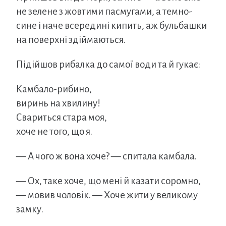
не зелене з жовтими пасмугами, а темно-
сине і наче всередині кипить, аж бульбашки
на поверхні здіймаються.
Підійшов рибалка до самої води та й гукає:
Камбало-рибино,
виринь на хвилину!
Свариться стара моя,
хоче не того, що я.
— А чого ж вона хоче? — спитала камбала.
— Ох, таке хоче, що мені й казати соромно,
— мовив чоловік. — Хоче жити у великому
замку.