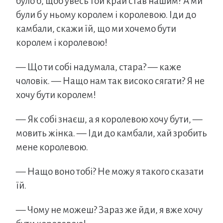
було б, щоб увесь той край став нашим? А ми
були б у ньому королем і королевою. Іди до
камбали, скажи їй, що ми хочемо бути
королем і королевою!
— Що ти собі надумала, стара? — каже
чоловік. — Нащо нам так високо сягати? Я не
хочу бути королем!
— Як собі знаєш, а я королевою хочу бути, —
мовить жінка. — Іди до камбали, хай зробить
мене королевою.
— Нащо воно тобі? Не можу я такого сказати
їй.
— Чому не можеш? Зараз же йди, я вже хочу