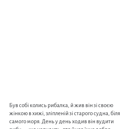
Був собі колись рибалка, й жив він зі своєю
жінкою в хижі, зліпленій зі старого судна, біля
самого моря. День у день ходив він вудити