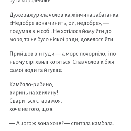
бути королевою!
Дуже зажурила чоловіка жінчина забаганка.
«Недобре вона чинить, ой, недобре», —
подумав він собі. Не хотілося йому йти до
моря, та не було ніякої ради, довелося йти.
Прийшов він туди — а море почорніло, і по
ньому сірі хвилі котяться. Став чоловік біля
самої води та й гукає:
Камбало-рибино,
виринь на хвилину!
Свариться стара моя,
хоче не того, що я.
— А чого ж вона хоче? — спитала камбала.