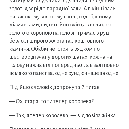
китицями. Служники відчинили перед ним
золоті двері до парадної зали. А в кінці зали
на високому золотому троні, оздобленому
діамантами, сидить його жінка з великою
золотою короною на голові і тримає в руці
берло зі щирого золота та з коштовного
каміння. Обабіч неї стоять рядком по
шестеро дівчат у дорогих шатах, кожна на
голову нижча від попередньої, а в залі повно
всілякого панства, одне бундючніше за одне.
Підійшов чоловік до трону та й питає:
— Ох, стара, то ти тепер королева?
— Так, я тепер королева, — відповіла жінка.