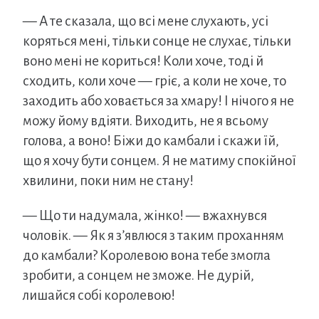
— А те сказала, що всі мене слухають, усі
коряться мені, тільки сонце не слухає, тільки
воно мені не кориться! Коли хоче, тоді й
сходить, коли хоче — гріє, а коли не хоче, то
заходить або ховається за хмару! І нічого я не
можу йому вдіяти. Виходить, не я всьому
голова, а воно! Біжи до камбали і скажи їй,
що я хочу бути сонцем. Я не матиму спокійної
хвилини, поки ним не стану!
— Що ти надумала, жінко! — вжахнувся
чоловік. — Як я з’явлюся з таким проханням
до камбали? Королевою вона тебе змогла
зробити, а сонцем не зможе. Не дурій,
лишайся собі королевою!