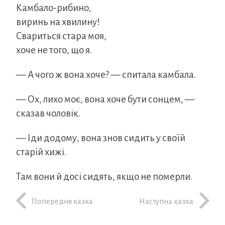
Камбало-рибино,
виринь на хвилину!
Свариться стара моя,
хоче не того, що я.
— А чого ж вона хоче? — спитала камбала.
— Ох, лихо моє, вона хоче бути сонцем, —
сказав чоловік.
— Іди додому, вона знов сидить у своїй
старій хижі.
Там вони й досі сидять, якщо не померли.
Попередня казка
Наступна казка