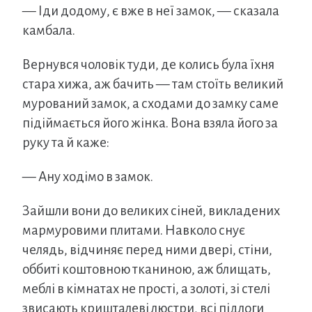
— Іди додому, є вже в неї замок, — сказала
камбала.
Вернувся чоловік туди, де колись була їхня
стара хижа, аж бачить — там стоїть великий
мурований замок, а сходами до замку саме
підіймається його жінка. Вона взяла його за
руку та й каже:
— Ану ходімо в замок.
Зайшли вони до великих сіней, викладених
мармуровими плитами. Навколо снує
челядь, відчиняє перед ними двері, стіни,
оббиті коштовною тканиною, аж блищать,
меблі в кімнатах не прості, а золоті, зі стелі
звисають кришталеві люстри, всі підлоги