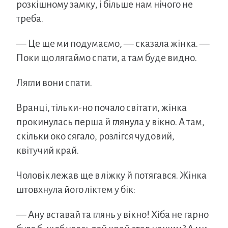
розкішному замку, і більше нам нічого не
треба.
— Це ще ми подумаємо, — сказала жінка. —
Поки що лягаймо спати, а там буде видно.
Лягли вони спати.
Вранці, тільки-но почало світати, жінка
прокинулась перша й глянула у вікно. А там,
скільки око сягало, розлігся чудовий,
квітучий край.
Чоловік лежав ще в ліжку й потягався. Жінка
штовхнула його ліктем у бік:
— Ану вставай та глянь у вікно! Хіба не гарно