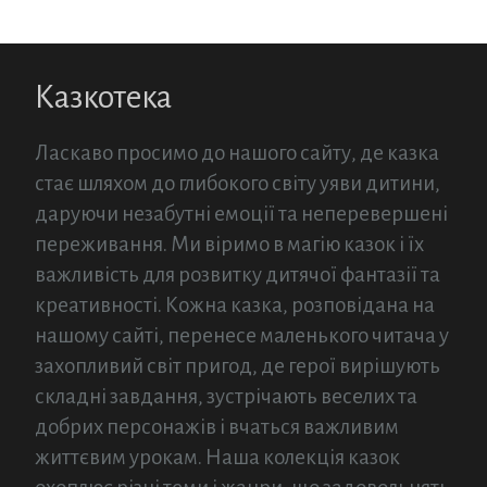
Казкотека
Ласкаво просимо до нашого сайту, де казка
стає шляхом до глибокого світу уяви дитини,
даруючи незабутні емоції та неперевершені
переживання. Ми віримо в магію казок і їх
важливість для розвитку дитячої фантазії та
креативності. Кожна казка, розповідана на
нашому сайті, перенесе маленького читача у
захопливий світ пригод, де герої вирішують
складні завдання, зустрічають веселих та
добрих персонажів і вчаться важливим
життєвим урокам. Наша колекція казок