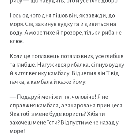
рибу — що навудить, ото й усе їхнє добро.
І ось одного дня пішов він, як завжди, до
моря. Сів, закинув вудку та й дивиться на
воду. А море тихе й прозоре, тільки риба не
клює.
Коли це поплавець потягло вниз, усе глибше
та глибше. Натужився рибалка, сіпнув вудку
й витяг велику камбалу. Відчепив він її від
гачка, а камбала й каже йому:
— Подаруй мені життя, чоловіче! Я не
справжня камбала, а зачарована принцеса.
Яка тобі з мене буде користь? Хіба ти
захочеш мене їсти? Відпусти мене назад у
море!