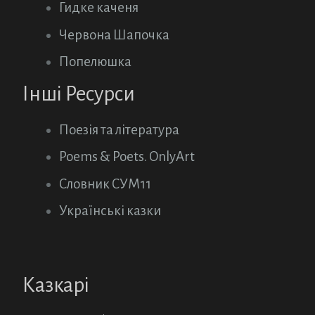
Гидке каченя
Червона Шапочка
Попелюшка
Інші Ресурси
Поезія та література
Poems & Poets. OnlyArt
Словник СУМ11
Українські казки
Казкарі