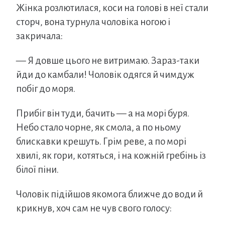
Жінка розлютилася, коси на голові в неї стали
сторч, вона турнула чоловіка ногою і
закричала:
— Я довше цього не витримаю. Зараз-таки
йди до камбали! Чоловік одягся й чимдуж
побіг до моря.
Прибіг він туди, бачить — а на морі буря.
Небо стало чорне, як смола, а по ньому
блискавки крешуть. Грім реве, а по морі
хвилі, як гори, котяться, і на кожній гребінь із
білої піни.
Чоловік підійшов якомога ближче до води й
крикнув, хоч сам не чув свого голосу: