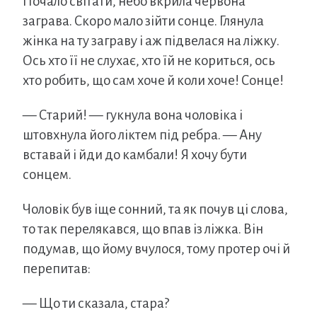
Почало світати, небо вкрила червона
заграва. Скоро мало зійти сонце. Глянула
жінка на ту заграву і аж підвелася на ліжку.
Ось хто її не слухає, хто їй не кориться, ось
хто робить, що сам хоче й коли хоче! Сонце!
— Старий! — гукнула вона чоловіка і
штовхнула його ліктем під ребра. — Ану
вставай і йди до камбали! Я хочу бути
сонцем.
Чоловік був іще сонний, та як почув ці слова,
то так перелякався, що впав із ліжка. Він
подумав, що йому вчулося, тому протер очі й
перепитав:
— Що ти сказала, стара?