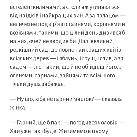
встелені килимами, а столи аж угинаються
від наїдків і найкращих вин. А за палацом —
величезне подвір’я зі стайнями, корівнями й
возівнями, такими, що цілий день дивився б
на них, очей не зводив би. Далі великий,
розкішний сад, де повно найкращих квітів і
всіляких дерев — і яблунь, і груш, і слив, а за
садом — ліс, такий, що й не обійдеш його, з
оленями, сарнами, зайцями та всім, чого
тільки душа забажає.
— Ну що, хіба не гарний маєток? — сказала
жінка.
— Гарний, ще б пак, — погодився чоловік. —
Хай уже так і буде. Житимемо в цьому