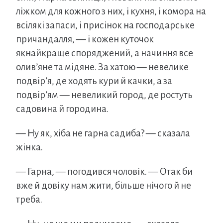
ліжком для кожного з них, і кухня, і комора на
всілякі запаси, і присінок на господарське
причандалля, — і кожен куточок
якнайкраще споряджений, а начиння все
олив’яне та мідяне. За хатою — невелике
подвір’я, де ходять кури й качки, а за
подвір’ям — невеликий город, де ростуть
садовина й городина.
— Ну як, хіба не гарна садиба? — сказала
жінка.
— Гарна, — погодився чоловік. — Отак би
вже й довіку нам жити, більше нічого й не
треба.