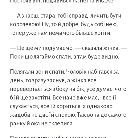
Постояв він, подивився на неї та й каже:
— А знаєш, стара, тобі справді личить бути
королевою! Ну, то й добре, будь собі нею,
тепер уже нам нема чого більше хотіти.
— Це ще ми подумаємо, — сказала жінка. —
Поки що лягаймо спати, а там буде видно.
Полягали вони спати. Чоловік набігався за
день, то зразу заснув, а жінка все
перевертається з боку на бік, усе думає, чого
б їй ще захотіти. Все наче вже має, і все її
слухається, все їй кориться, а однаково
жадоба не дає їй спокою. Так вона до самого
ранку й ока не склепила.