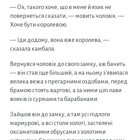
— Ох, такого хоче, що в мене й язик не
повернеться сказати, — мовить чоловік. —
Хоче бути королевою.
— Іди додому, вона вже королева, —
сказала камбала.
Вернувся чоловік до свого замку, аж бачить
— він став іще більший, а на ньому з’явилася
велика вежа з прегарними оздобами, перед
брамою стоять вартові, а за ними цілі лави
вояків із сурмами та барабанами.
Зайшов він до замку, а там усі підлоги
мармурові, а всі столи золоті, застелені
оксамитовими обрусами з золотими