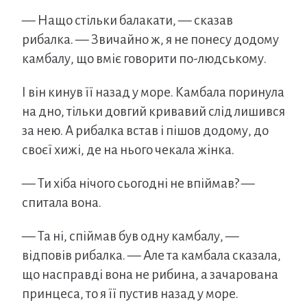
— Нащо стільки балакати, — сказав
рибалка. — Звичайно ж, я не понесу додому
камбалу, що вміє говорити по-людському.
І він кинув її назад у море. Камбала поринула
на дно, тільки довгий кривавий слід лишився
за нею. А рибалка встав і пішов додому, до
своєї хижі, де на нього чекала жінка.
— Ти хіба нічого сьогодні не впіймав? —
спитала вона.
— Та ні, спіймав був одну камбалу, —
відповів рибалка. — Але та камбала сказала,
що насправді вона не рибина, а зачарована
принцеса, то я її пустив назад у море.