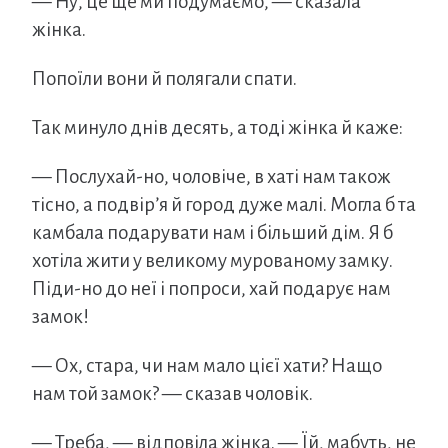
— Ну, це ще ми подумаємо, — сказала
жінка.
Попоїли вони й полягали спати.
Так минуло днів десять, а тоді жінка й каже:
— Послухай-но, чоловіче, в хаті нам також
тісно, а подвір’я й город дуже малі. Могла б та
камбала подарувати нам і більший дім. Я б
хотіла жити у великому мурованому замку.
Піди-но до неї і попроси, хай подарує нам
замок!
— Ох, стара, чи нам мало цієї хати? Нащо
нам той замок? — сказав чоловік.
— Треба, — відповіла жінка. — Їй, мабуть, не