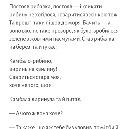
Постояв рибалка, постояв — і кликати
рибину не хотілося, і сваритися з жінкою теж.
Та врешті таки пішов до моря. Бачить — а
воно вже не таке прозоре, як було, зробилося
зелене з жовтими пасмугами. Став рибалка
на березі та й гукає:
Камбало-рибино,
виринь на хвилину!
Свариться стара моя,
хоче не того, що я.
Камбала виринула та й питає:
— А чого ж вона хоче?
— Та каже, що я ж тебе був уловив, то міг би й