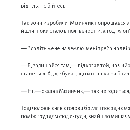
відтіль, не бійтесь.
Так вони й зробили. Мізинчик попрощався з 
йшли, поки стало в полі вечоріти, а тоді хлоп
— Зсадіть мене на землю, мені треба надвір
— Е, залишайся там,— відказав той, на чийо
станеться. Адже буває, що й пташка на брил
— Ні,— сказав Мізинчик,— так не годиться,
Тоді чоловік зняв з голови бриля і посадив м
поміж груддям сюди-туди, знайшло мишачу ні