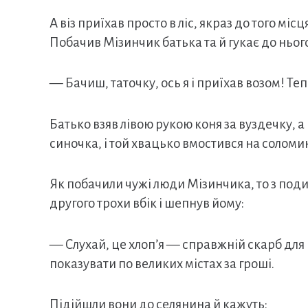
А віз приїхав просто в ліс, якраз до того міс
Побачив Мізинчик батька та й гукає до ньог
— Бачиш, таточку, ось я і приїхав возом! Те
Батько взяв лівою рукою коня за вуздечку, а
синочка, і той хвацько вмостився на соломи
Як побачили чужі люди Мізинчика, то з подив
другого трохи вбік і шепнув йому:
— Слухай, це хлоп’я — справжній скарб для
показувати по великих містах за гроші.
Підійшли вони до селянина й кажуть: