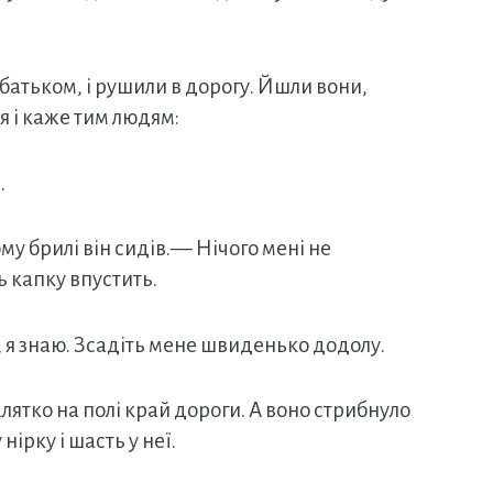
батьком, і рушили в дорогу. Йшли вони,
’я і каже тим людям:
.
му брилі він сидів.— Нічого мені не
ь капку впустить.
 я знаю. Зсадіть мене швиденько додолу.
алятко на полі край дороги. А воно стрибнуло
рку і шасть у неї.