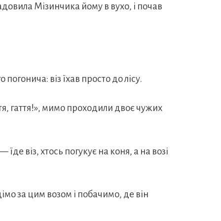
садовила Мізинчика йому в вухо, і почав
о погонича: віз їхав просто до лісу.
ття, гаття!», мимо проходили двоє чужих
де віз, хтось погукує на коня, а на возі
о за цим возом і побачимо, де він