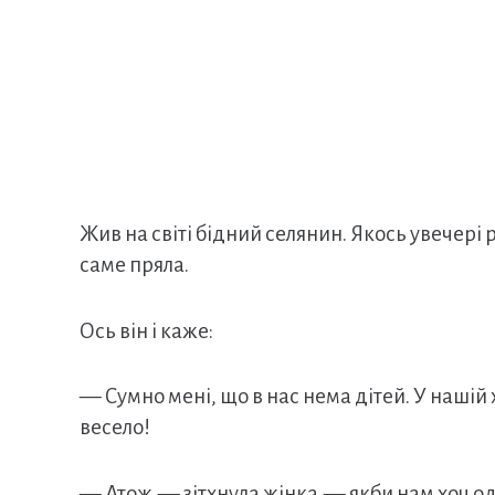
Жив на світі бідний селянин. Якось увечері р
саме пряла.
Ось він і каже:
— Сумно мені, що в нас нема дітей. У нашій ха
весело!
— Атож,— зітхнула жінка,— якби нам хоч одн