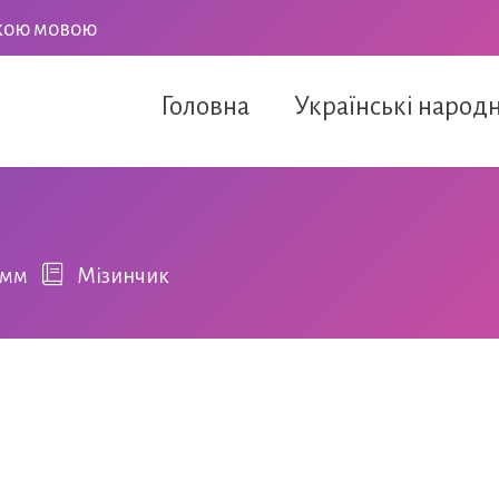
ькою мовою
Головна
Українські народн
імм
Мізинчик