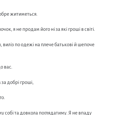
обре житиметься.
к, я не продам його ні за які гроші в світі.
, виліз по одежі на плече батькові й шепоче
о вас.
за добрі гроші,
го.
му собі та довкола поглядатиму. Я не впаду