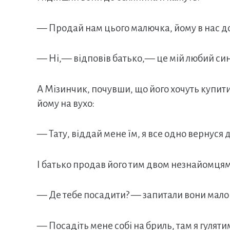
— Продай нам цього малючка, йому в нас д
— Ні,— відповів батько,— це мій любий синочо
А Мізинчик, почувши, що його хочуть купити
йому на вухо:
— Тату, віддай мене їм, я все одно вернуся д
І батько продав його тим двом незнайомцям 
— Де тебе посадити? — запитали вони мало
— Посадіть мене собі на бриль, там я гуляти