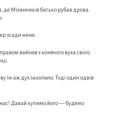
ця, де Мізинчиків батько рубав дрова.
о:
пер зсади мене.
 правою вийняв з конячого вуха свого
нці.
у їм аж дух захопило. Тоді один одвів
 нас! Давай купимо його — будемо