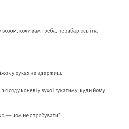
озом, коли вам треба, не забарюсь і на
віжок у руках не вдержиш.
 я сяду коневі у вухо і гукатиму, куди йому
ко,— чом не спробувати?