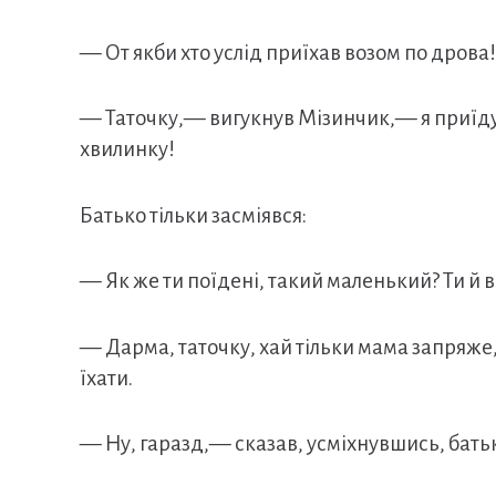
— От якби хто услід приїхав возом по дрова!
— Таточку,— вигукнув Мізинчик,— я приїду в
хвилинку!
Батько тільки засміявся:
— Як же ти поїдені, такий маленький? Ти й 
— Дарма, таточку, хай тільки мама запряже, а
їхати.
— Ну, гаразд,— сказав, усміхнувшись, бать