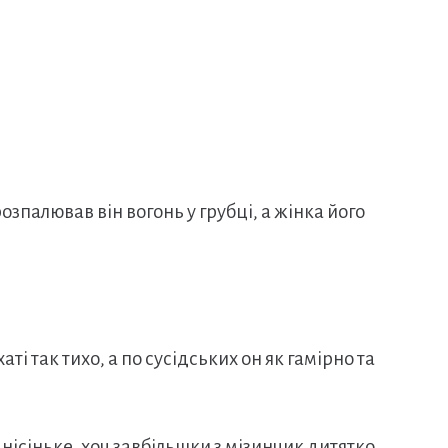
озпалював він вогонь у грубці, а жінка його
ті так тихо, а по сусідських он як гамірно та
ісіньке, хоч завбільшки з мізинчик дитятко,