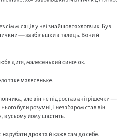
ез сім місяців у неї знайшовся хлопчик. Був
личкий — завбільшки з палець. Вони й
р любе дитя, малесенький синочок.
уло таке малесеньке.
лопчика, але він не підростав анітрішечки —
 нього були розумні, і незабаром став він
я, в усьому йому щастить.
с нарубати дров та й каже сам до себе: