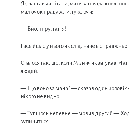
Як настав час їхати, мати запрягла коня, по
малючок правувати, гукаючи:
— Вйо, тпру, гаття!
І все йшло у нього як слід, наче в справжньог
Сталося так, що, коли Мізинчик загукав: «Га
людей.
— Що воно за мана? — сказав один чоловік.— ї
нікого не видно!
— Тут щось непевне,— мовив другий.— Ходім
зупиниться.’