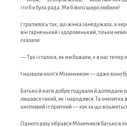
і то б я була рада. Ми б його щиро любили!
І трапилось так, що жінка занедужала, а чер
він гарненький і здоровенький, тільки неве
сказали:
— Так і сталося, як ми бажали, є в нас тепе
І назвали хлоп’я Мізинчиком — адже воно б
Батько й мати добре годували й доглядали х
лишався такий, як і народився. Та оченятка в
кмітливий і спритний — хоч за що візьметьс
Одного разу зібрався Мізинчиків батько в лі