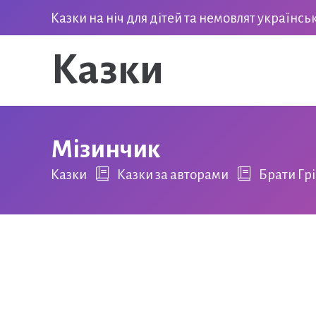
Казки на ніч для дітей та немовлят українс
Казки
Мізинчик
Казки
Казки за авторами
Брати Гр