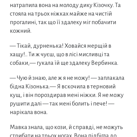
натрапила вона на молоду дику Кізочку. Та
стояла на трьох ніжках майже на чистій
прогалині, так що її здалеку міг побачити
кожний.
— Тікай, дурненька! Ховайся мерщій в
хащу!.. Ти ж чуєш, що в лісі мисливці та
собаки,— гукала їй ще здалеку Вербинка.
— Чую й знаю, але ж я не можу! — заплакала
бідна Кізонька.— Я вскочила в терновий
кущ, і він пороздирав мені ніжки. Я не можу
рушити далі — так мені болить і пече! —
нарікала вона.
Мавка знала, що кози, й справді, не можуть
стрибати на трьох ногах. Вона підбігла до