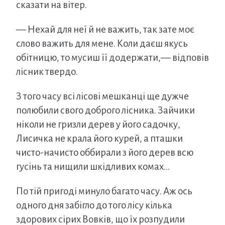
сказати на вітер.
— Нехай для неї й не важить, так зате моє
слово важить для мене. Коли даєш якусь
обітницю, то мусиш її додержати,— відповів
лісник твердо.
З того часу всі лісові мешканці ще дужче
полюбили свого доброго лісника. Зайчики
ніколи не гризли дерев у його садочку,
Лисичка не крала його курей, а пташки
чисто-начисто оббирали з його дерев всю
гусінь та нищили шкідливих комах…
По тій пригоді минуло багато часу. Аж ось
одного дня забігло до того лісу кілька
здорових сірих Вовків, що їх розпудили