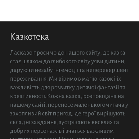
Казкотека
Ласкаво просимо до нашого сайту, де казка
стає шляхом до глибокого світу уяви дитини,
даруючи незабутні емоції та неперевершені
переживання. Ми віримо в магію казок і їх
важливість для розвитку дитячої фантазії та
креативності. Кожна казка, розповідана на
нашому сайті, перенесе маленького читача у
захопливий світ пригод, де герої вирішують
складні завдання, зустрічають веселих та
добрих персонажів і вчаться важливим