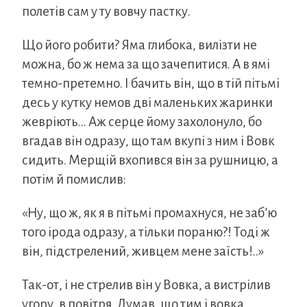
полетів сам у ту вовчу пастку.
Що його робити? Яма глибока, вилізти не
можна, бо ж нема за що зачепитися. А в ямі
темно-претемно. І бачить він, що в тій пітьмі
десь у кутку немов дві маленьких жаринки
жевріють… Аж серце йому захолонуло, бо
вгадав він одразу, що там вкупі з ним і Вовк
сидить. Мерщій вхопився він за рушницю, а
потім й помислив:
«Ну, що ж, як я в пітьмі промахнуся, не заб’ю
того ірода одразу, а тільки пораню?! Тоді ж
він, підстрелений, живцем мене заїсть!..»
Так-от, і не стрелив він у Вовка, а вистрілив
угору, в повітря. Думав, що тим і вовка