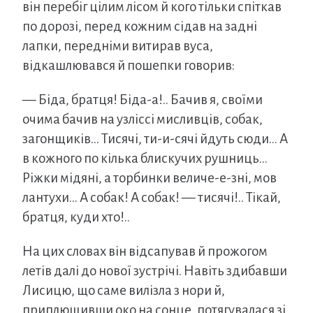
він перебіг цілим лісом й кого тільки спіткав
по дорозі, перед кожним сідав на задні
лапки, передніми витирав вуса,
відкашлювався й пошепки говорив:
— Біда, братця! Біда-а!.. Бачив я, своїми
очима бачив на узліссі мисливців, собак,
загонщиків… Тисячі, ти-и-сячі йдуть сюди… А
в кожного по кілька блискучих рушниць…
Ріжки мідяні, а торбинки величе-е-зні, мов
лантухи… А собак! А собак! — тисячі!.. Тікай,
братця, куди хто!..
На цих словах він відсапував й прожогом
летів далі до нової зустрічі. Навіть здибавши
Лисицю, що саме вилізла з нори й,
приплющивши око на сонце, потягувалася зі