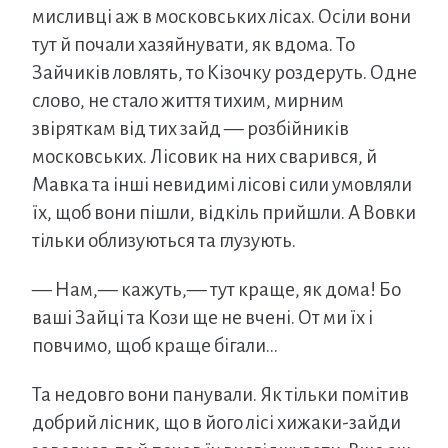
мисливці аж в московських лісах. Осіли вони
тут й почали хазяйнувати, як вдома. То
Зайчиків ловлять, то Кізочку роздеруть. Одне
слово, не стало життя тихим, мирним
звіряткам від тих зайд — розбійників
московських. Лісовик на них сварився, й
Мавка та інші невидимі лісові сили умовляли
їх, щоб вони пішли, відкіль прийшли. А Вовки
тільки облизуються та глузують.
— Нам,— кажуть,— тут краще, як дома! Бо
ваші Зайці та Кози ще не вчені. От ми їх і
повчимо, щоб краще бігали…
Та недовго вони панували. Як тільки помітив
добрий лісник, що в його лісі хижаки-зайди