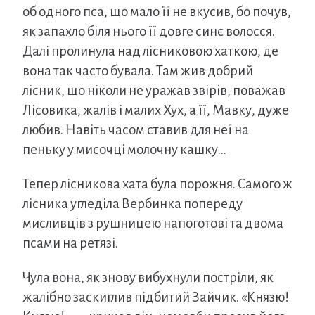
об одного пса, що мало її не вкусив, бо почув,
як запахло біля нього її довге синє волосся.
Далі пролинула над лісниковою хаткою, де
вона так часто бувала. Там жив добрий
лісник, що ніколи не уражав звірів, поважав
Лісовика, жалів і малих Хух, а її, Мавку, дуже
любив. Навіть часом ставив для неї на
пеньку у мисочці молочну кашку…
Тепер лісникова хата була порожня. Самого ж
лісника угледіла Вербинка попереду
мисливців з рушницею напоготові та двома
псами на ретязі.
Чула вона, як знову вибухнули постріли, як
жалібно заскиглив підбитий Зайчик. «Князю!