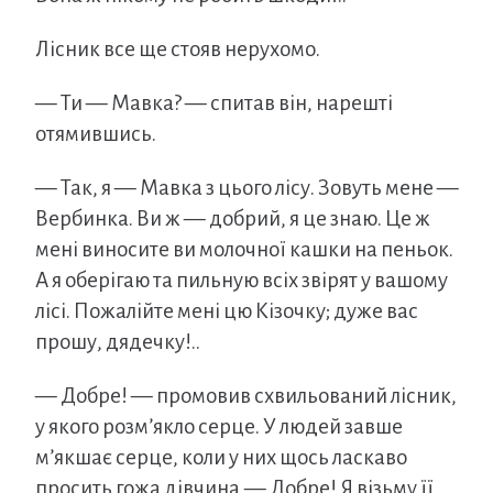
Лісник все ще стояв нерухомо.
— Ти — Мавка? — спитав він, нарешті
отямившись.
— Так, я — Мавка з цього лісу. Зовуть мене —
Вербинка. Ви ж — добрий, я це знаю. Це ж
мені виносите ви молочної кашки на пеньок.
А я оберігаю та пильную всіх звірят у вашому
лісі. Пожалійте мені цю Кізочку; дуже вас
прошу, дядечку!..
— Добре! — промовив схвильований лісник,
у якого розм’якло серце. У людей завше
м’якшає серце, коли у них щось ласкаво
просить гожа дівчина.— Добре! Я візьму її