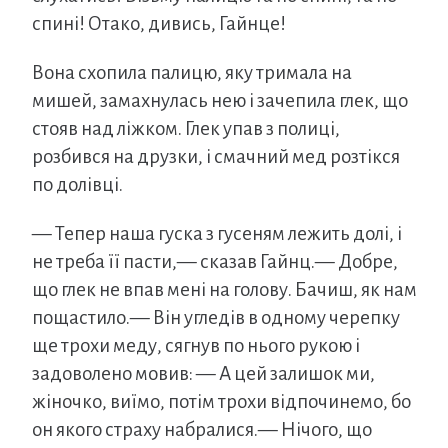
спині! Отако, дивись, Гайнце!
Вона схопила палицю, яку тримала на
мишей, замахнулась нею і зачепила глек, що
стояв над ліжком. Глек упав з полиці,
розбився на друзки, і смачний мед розтікся
по долівці.
— Тепер наша гуска з гусеням лежить долі, і
не треба її пасти,— сказав Гайнц.— Добре,
що глек не впав мені на голову. Бачиш, як нам
пощастило.— Він угледів в одному черепку
ще трохи меду, сягнув по нього рукою і
задоволено мовив: — А цей залишок ми,
жіночко, виїмо, потім трохи відпочинемо, бо
он якого страху набралися.— Нічого, що