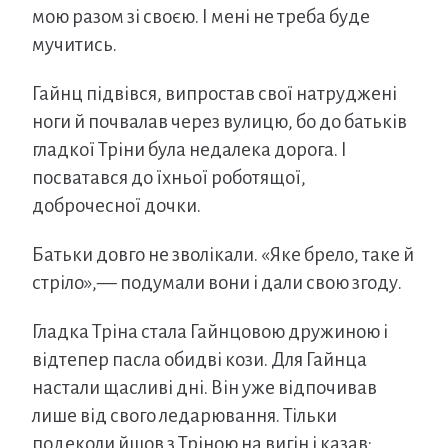
мою разом зі своєю. І мені не треба буде
мучитись.
Гайнц підвівся, випростав свої натруджені
ноги й почвалав через вулицю, бо до батьків
гладкої Тріни була недалека дорога. І
посватався до їхньої роботящої,
доброчесної дочки.
Батьки довго не зволікали. «Яке брело, таке й
стріло»,— подумали вони і дали свою згоду.
Гладка Тріна стала Гайнцовою дружиною і
відтепер пасла обидві кози. Для Гайнца
настали щасливі дні. Він уже відпочивав
лише від свого ледарювання. Тільки
подеколи йшов з Тріною на вигін і казав: