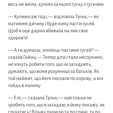
весь не виїла, купімо за нього гуску з гусеням.
— Купимо аж тоді,— відповіла Тріна,— як
матимем дитину і буде кому пасти гусей.
Щоб я оце дарма вбивала на них своє
здоров’я!
— А ти думаєш, хлопець пастиме гусей? —
сказав Гайнц.— Тепер діти стали неслухняні,
не хочуть робити того, що їм загадують,
думають, що вони розумніші за батьків. Як
той наймит, що його послали по корову, а він
гайда в малину.
— Еге,— сказала Тріна,— хай тільки не
зробить того, що я загадаю, я йому покажу, як
слухатись! Візьму палицю та по спині, та по