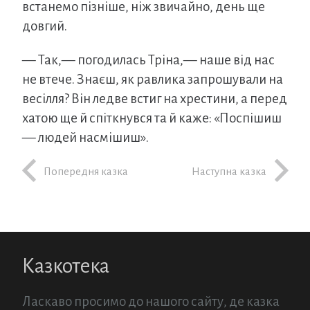
встанемо пізніше, ніж звичайно, день ще
довгий.
— Так,— погодилась Тріна,— наше від нас
не втече. Знаєш, як равлика запрошували на
весілля? Він ледве встиг на хрестини, а перед
хатою ще й спіткнувся та й каже: «Поспішиш
— людей насмішиш».
Попередня казка
Наступна казка
Казкотека
Ласкаво просимо до нашого сайту, де казка