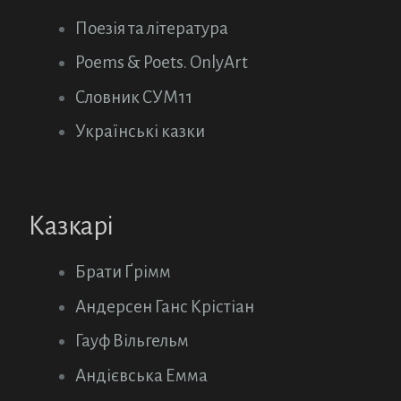
Поезія та література
Poems & Poets. OnlyArt
Словник СУМ11
Українські казки
Казкарі
Брати Ґрімм
Андерсен Ганс Крістіан
Гауф Вільгельм
Андієвська Емма