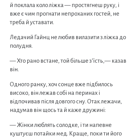
й поклала коло ліжка — простягнеш руку, і
вже є чим прогнати непроханих гостей, не
треба й уставати.
Ледачий Гайнц не любив вилазити з ліжка до
полудня.
— Хто рано встане, той більше з’їсть,— казав
він.
Одного ранку, хоч сонце вже підбилось
високо, він лежав собі на перинах і
відпочивав після довгого сну. Отак лежачи,
надумав він щось та й каже дружині:
— Жінки люблять солодке, і ти напевне
куштуєш потайки мед. Краще, поки ти його