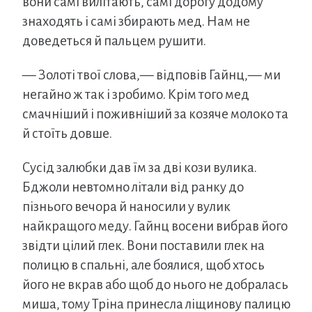
вони самі вилітають, самі дорогу додому
знаходять і самі збирають мед. Нам не
доведеться й пальцем рушити.
— Золоті твої слова,— відповів Гайнц,— ми
негайно ж так і зробимо. Крім того мед
смачніший і поживніший за козяче молоко та
й стоїть довше.
Сусід залюбки дав їм за дві кози вулика.
Бджоли невтомно літали від ранку до
пізнього вечора й наносили у вулик
найкращого меду. Гайнц восени вибрав його
звідти цілий глек. Вони поставили глек на
полицю в спальні, але боялися, щоб хтось
його не вкрав або щоб до нього не добралась
миша, тому Тріна принесла ліщинову палицю