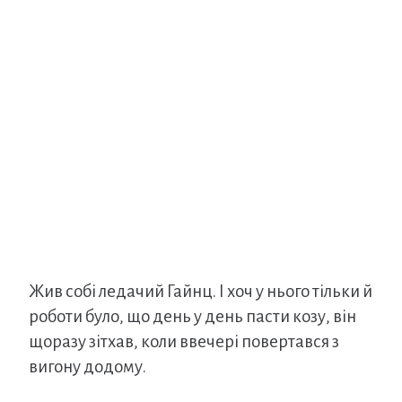
Жив собі ледачий Гайнц. І хоч у нього тільки й
роботи було, що день у день пасти козу, він
щоразу зітхав, коли ввечері повертався з
вигону додому.