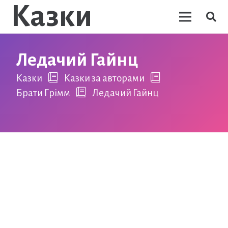
Казки
Ледачий Гайнц
Казки
Казки за авторами
Брати Грімм
Ледачий Гайнц