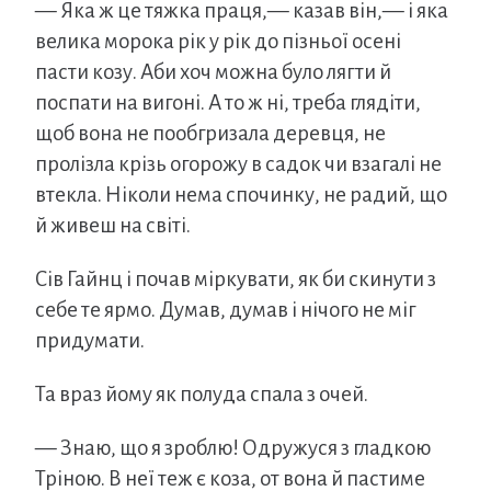
— Яка ж це тяжка праця,— казав він,— і яка
велика морока рік у рік до пізньої осені
пасти козу. Аби хоч можна було лягти й
поспати на вигоні. А то ж ні, треба глядіти,
щоб вона не пообгризала деревця, не
пролізла крізь огорожу в садок чи взагалі не
втекла. Ніколи нема спочинку, не радий, що
й живеш на світі.
Сів Гайнц і почав міркувати, як би скинути з
себе те ярмо. Думав, думав і нічого не міг
придумати.
Та враз йому як полуда спала з очей.
— Знаю, що я зроблю! Одружуся з гладкою
Тріною. В неї теж є коза, от вона й пастиме