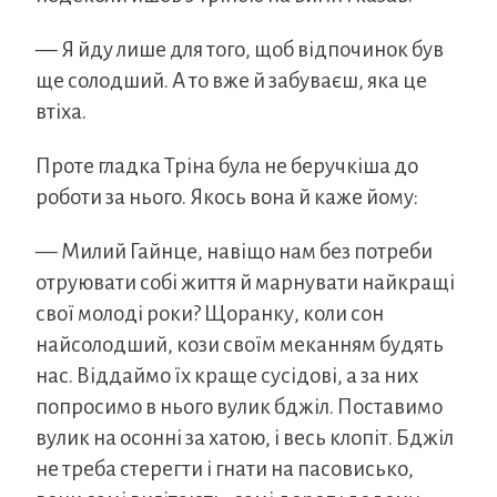
— Я йду лише для того, щоб відпочинок був
ще солодший. А то вже й забуваєш, яка це
втіха.
Проте гладка Тріна була не беручкіша до
роботи за нього. Якось вона й каже йому:
— Милий Гайнце, навіщо нам без потреби
отруювати собі життя й марнувати найкращі
свої молоді роки? Щоранку, коли сон
найсолодший, кози своїм меканням будять
нас. Віддаймо їх краще сусідові, а за них
попросимо в нього вулик бджіл. Поставимо
вулик на осонні за хатою, і весь клопіт. Бджіл
не треба стерегти і гнати на пасовисько,