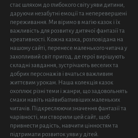
стає шляхом до глибокого світу уяви дитини,
даруючи незабутні емоції та неперевершені
переживання. Ми віримо в магію казок і їх
важливість для розвитку дитячої фантазії та
креативності. Кожна казка, розповідана на
нашому сайті, перенесе маленького читача у
захопливий світ пригод, де герої вирішують
складні завдання, зустрічають веселих та
добрих персонажів і вчаться важливим
життєвим урокам. Наша колекція казок
охоплює різні теми і жанри, що задовольнять
смаки навіть найвибагливіших маленьких
читачів. Підкреслюючи значення фантазії та
чарівності, ми створили цей сайт, щоб
привнести радість, навчити цінностям та
підтримати розвиток уяви у дітей.