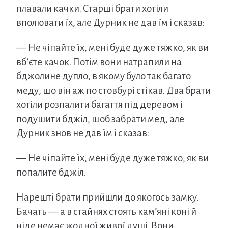
плавали качки. Старші брати хотіли
вполювати їх, але Дурник не дав їм і сказав:
— Не чіпайте їх, мені буде дуже тяжко, як ви
вб’єте качок. Потім вони натрапили на
бджолине дупло, в якому було так багато
меду, що він аж по стовбурі стікав. Два брати
хотіли розпалити багаття під деревом і
подушити бджіл, щоб забрати мед, але
Дурник знов не дав їм і сказав:
— Не чіпайте їх, мені буде дуже тяжко, як ви
попалите бджіл.
Нарешті брати прийшли до якогось замку.
Бачать — а в стайнях стоять кам’яні коні й
ніде немає жодної живої душі. Вони