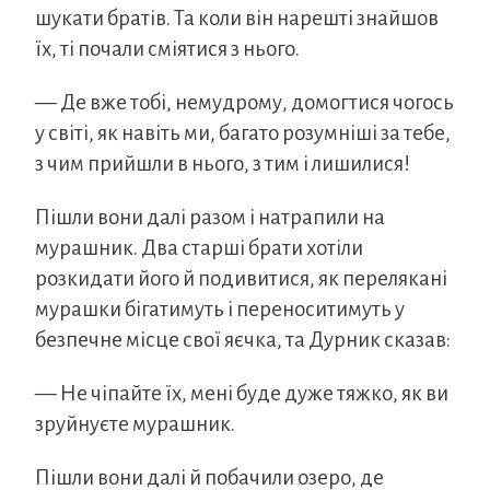
шукати братів. Та коли він нарешті знайшов
їх, ті почали сміятися з нього.
— Де вже тобі, немудрому, домогтися чогось
у світі, як навіть ми, багато розумніші за тебе,
з чим прийшли в нього, з тим і лишилися!
Пішли вони далі разом і натрапили на
мурашник. Два старші брати хотіли
розкидати його й подивитися, як перелякані
мурашки бігатимуть і переноситимуть у
безпечне місце свої яєчка, та Дурник сказав:
— Не чіпайте їх, мені буде дуже тяжко, як ви
зруйнуєте мурашник.
Пішли вони далі й побачили озеро, де