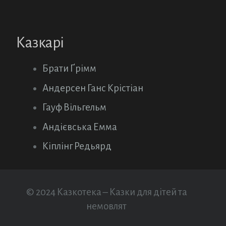
Казкарі
Брати Ґрімм
Андерсен Ганс Крістіан
Гауф Вільгельм
Андієвська Емма
Кіплінг Редьярд
© 2024 Казкотека – Казки для дітей та
немовлят