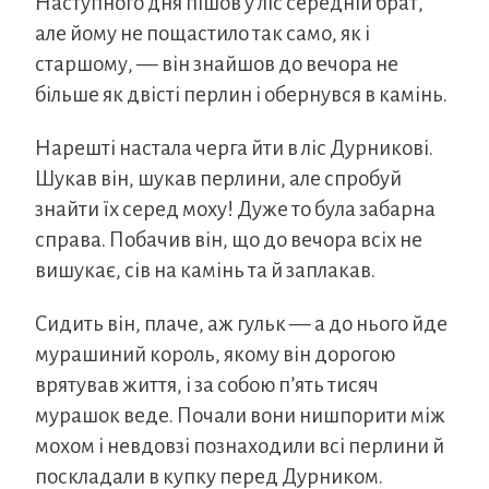
Наступного дня пішов у ліс середній брат,
але йому не пощастило так само, як і
старшому, — він знайшов до вечора не
більше як двісті перлин і обернувся в камінь.
Нарешті настала черга йти в ліс Дурникові.
Шукав він, шукав перлини, але спробуй
знайти їх серед моху! Дуже то була забарна
справа. Побачив він, що до вечора всіх не
вишукає, сів на камінь та й заплакав.
Сидить він, плаче, аж гульк — а до нього йде
мурашиний король, якому він дорогою
врятував життя, і за собою п’ять тисяч
мурашок веде. Почали вони нишпорити між
мохом і невдовзі познаходили всі перлини й
поскладали в купку перед Дурником.