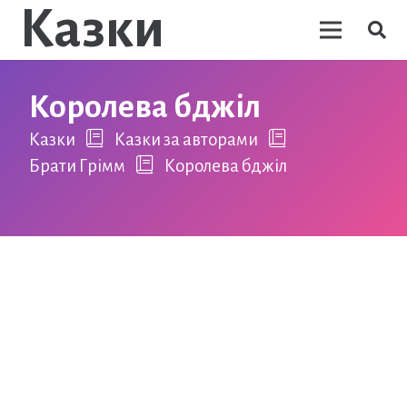
Казки
Королева бджіл
Казки
Казки за авторами
Брати Грімм
Королева бджіл