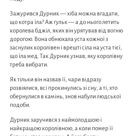
Зажурився Дурник — хіба можна вгадати,
що котра їла? Аж гульк — а до нього летить
королева бджіл, яких він урятував від вогню
дорогою. Вона обнюхала уста кожної з
заснулих королівен і врешті сіла на уста тієї,
що їла мед. Так Дурник узнав, яку королівну
треба вибрати.
Як тільки він назвав її, чари відразу
розвіялися, всі прокинулись зі сну, а ті, хто
обернулися в камінь, знов набули людської
подоби.
Дурник заручився з наймолодшою і
найкращою королівною, а коли помер її