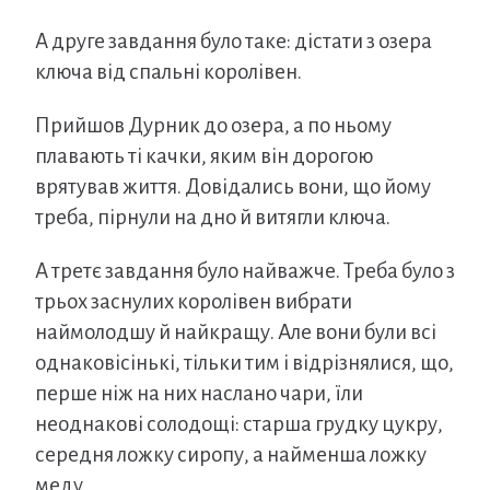
А друге завдання було таке: дістати з озера
ключа від спальні королівен.
Прийшов Дурник до озера, а по ньому
плавають ті качки, яким він дорогою
врятував життя. Довідались вони, що йому
треба, пірнули на дно й витягли ключа.
А третє завдання було найважче. Треба було з
трьох заснулих королівен вибрати
наймолодшу й найкращу. Але вони були всі
однаковісінькі, тільки тим і відрізнялися, що,
перше ніж на них наслано чари, їли
неоднакові солодощі: старша грудку цукру,
середня ложку сиропу, а найменша ложку
меду.