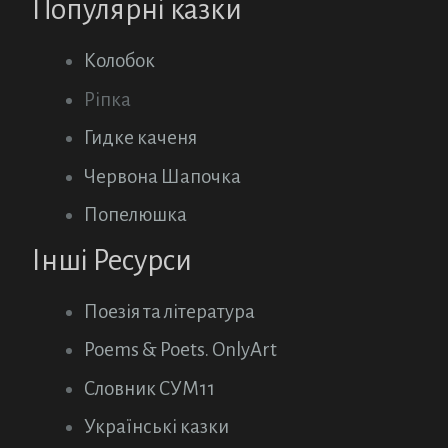
Популярні казки
Колобок
Ріпка
Гидке каченя
Червона Шапочка
Попелюшка
Інші Ресурси
Поезія та література
Poems & Poets. OnlyArt
Словник СУМ11
Українські казки