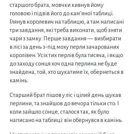
старшого брата, мовчки кивнув йому
головою і підвів його до кам’яної таблиці.
Глянув королевич на таблицю, а там написані
три завдання, які треба виконати, щоб зняти
чари з замку. Перше завдання — визбирати
в лісі за день з-під моху перли зачарованих
королівен. Усіх тих перлів була тисяча, і якщо
до заходу сонця хоч одна перлина не буде
знайдена, той, хто шукатиме їх, обернеться в
камінь.
Старший брат пішов у ліс і цілий день шукав
перлини, та знайшов до вечора тільки сто. І
коли зайшло сонце, сталося так, як було
написано на таблиці: він обернувся в камінь.