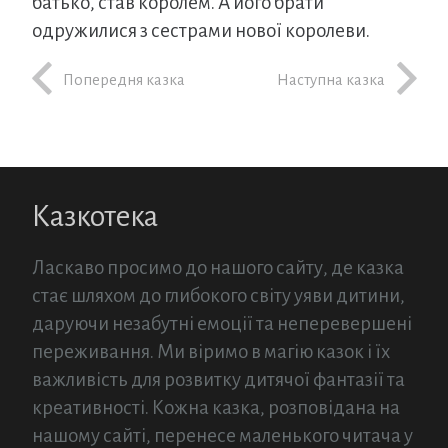
батько, став королем. А його брати
одружилися з сестрами нової королеви.
Попередня казка
Наступна казка
Казкотека
Ласкаво просимо до нашого сайту, де казка
стає шляхом до глибокого світу уяви дитини,
даруючи незабутні емоції та неперевершені
переживання. Ми віримо в магію казок і їх
важливість для розвитку дитячої фантазії та
креативності. Кожна казка, розповідана на
нашому сайті, перенесе маленького читача у