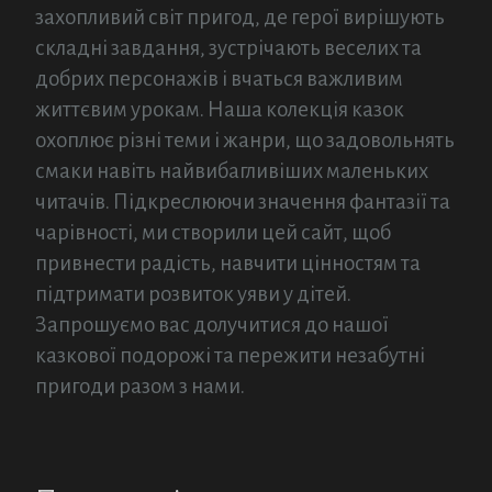
захопливий світ пригод, де герої вирішують
складні завдання, зустрічають веселих та
добрих персонажів і вчаться важливим
життєвим урокам. Наша колекція казок
охоплює різні теми і жанри, що задовольнять
смаки навіть найвибагливіших маленьких
читачів. Підкреслюючи значення фантазії та
чарівності, ми створили цей сайт, щоб
привнести радість, навчити цінностям та
підтримати розвиток уяви у дітей.
Запрошуємо вас долучитися до нашої
казкової подорожі та пережити незабутні
пригоди разом з нами.