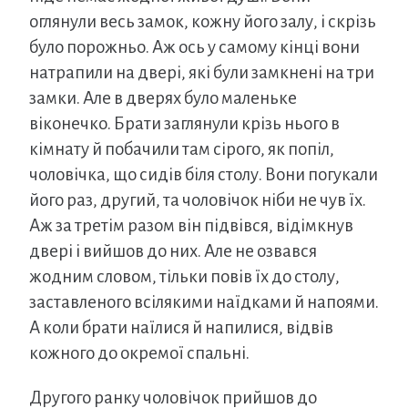
оглянули весь замок, кожну його залу, і скрізь
було порожньо. Аж ось у самому кінці вони
натрапили на двері, які були замкнені на три
замки. Але в дверях було маленьке
віконечко. Брати заглянули крізь нього в
кімнату й побачили там сірого, як попіл,
чоловічка, що сидів біля столу. Вони погукали
його раз, другий, та чоловічок ніби не чув їх.
Аж за третім разом він підвівся, відімкнув
двері і вийшов до них. Але не озвався
жодним словом, тільки повів їх до столу,
заставленого всілякими наїдками й напоями.
А коли брати наїлися й напилися, відвів
кожного до окремої спальні.
Другого ранку чоловічок прийшов до