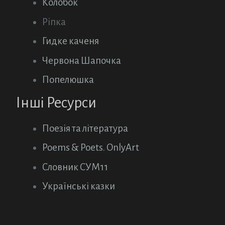
Колобок
Ріпка
Гидке каченя
Червона Шапочка
Попелюшка
Інші Ресурси
Поезія та література
Poems & Poets. OnlyArt
Словник СУМ11
Українські казки