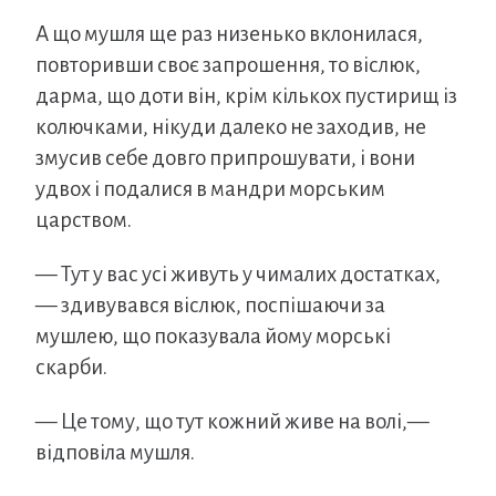
А що мушля ще раз низенько вклонилася,
повторивши своє запрошення, то віслюк,
дарма, що доти він, крім кількох пустирищ із
колючками, нікуди далеко не заходив, не
змусив себе довго припрошувати, і вони
удвох і подалися в мандри морським
царством.
— Тут у вас усі живуть у чималих достатках,
— здивувався віслюк, поспішаючи за
мушлею, що показувала йому морські
скарби.
— Це тому, що тут кожний живе на волі,—
відповіла мушля.