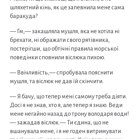
шляхетний кінь, як це запевнила мене сама
баракуда?
— Гм,— закашляла мушля, яка не хотіла ні
брехати, ні ображати свого рятівника,
постерігши, що обтічні правила морської
поведінки сповнили віслюка пихою.
— Ввічливість,— спробувала пояснити
мушля, та віслюк не дав їй скінчити.
— Я бачу, що тепер мені самому треба діяти.
Досі я не знав, хто я, але тепер я знаю. Веди
мене негайно назад до трону володаря води!
— зажадав віслюк.— Ти єдина, що не
вшанувала мене, і я не годен витримувати