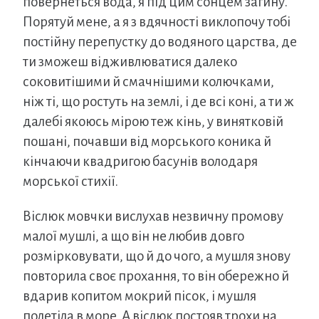
повернеться вода, я під цим сонцем загину.
Порятуй мене, а я з вдячності виклопочу тобі
постійну перепустку до водяного царства, де
ти зможеш відживлюватися далеко
соковитішими й смачнішими колючками,
ніж ті, що ростуть на землі, і де всі коні, а ти ж
далебі якоюсь мірою теж кінь, у винятковій
пошані, почавши від морського коника й
кінчаючи квадригою басунів володаря
морської стихії.
Віслюк мовчки вислухав незвичну промову
малої мушлі, а що він не любив довго
розмірковувати, що й до чого, а мушля знову
повторила своє прохання, то він обережно й
вдарив копитом мокрий пісок, і мушля
полетіла в море. А віслюк постояв трохи на