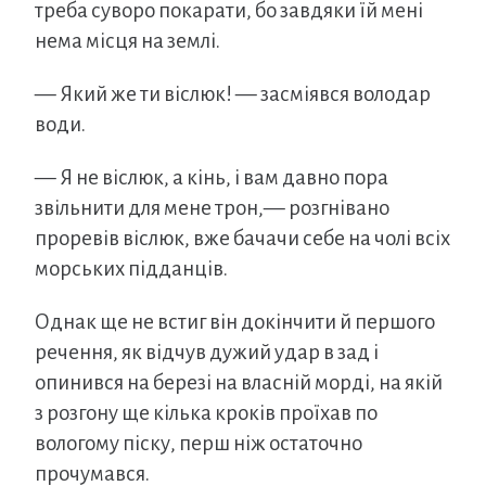
треба суворо покарати, бо завдяки їй мені
нема місця на землі.
— Який же ти віслюк! — засміявся володар
води.
— Я не віслюк, а кінь, і вам давно пора
звільнити для мене трон,— розгнівано
проревів віслюк, вже бачачи себе на чолі всіх
морських підданців.
Однак ще не встиг він докінчити й першого
речення, як відчув дужий удар в зад і
опинився на березі на власній морді, на якій
з розгону ще кілька кроків проїхав по
вологому піску, перш ніж остаточно
прочумався.