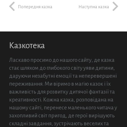
Попередня казка
Наступна казка
Казкотека
Ласкаво просимо до нашого сайту, де казка
стає шляхом до глибокого світу уяви дитини,
даруючи незабутні емоції та неперевершені
переживання. Ми віримо в магію казок і їх
важливість для розвитку дитячої фантазії та
креативності. Кожна казка, розповідана на
нашому сайті, перенесе маленького читача у
захопливий світ пригод, де герої вирішують
складні завдання, зустрічають веселих та