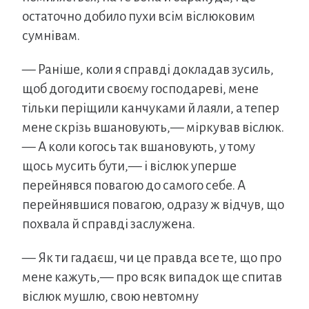
остаточно добило пухи всім віслюковим
сумнівам.
— Раніше, коли я справді докладав зусиль,
щоб догодити своєму господареві, мене
тільки періщили канчуками й лаяли, а тепер
мене скрізь вшановують,— міркував віслюк.
— А коли когось так вшановують, у тому
щось мусить бути,— і віслюк уперше
перейнявся повагою до самого себе. А
перейнявшися повагою, одразу ж відчув, що
похвала й справді заслужена.
— Як ти гадаєш, чи це правда все те, що про
мене кажуть,— про всяк випадок ще спитав
віслюк мушлю, свою невтомну