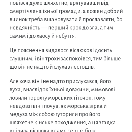
повівся дуже шляхетно, врятувавши від
смерті члена їхньої громади, а кожен добрий
вчинок треба вшановувати й прославляти, бо
невдячність — перший крок до зла, а тим
самим і до хаосу й небуття.
Це пояснення видалося віслюкові досить
слушним, і він трохи заспокоївся, тим більше
що він не надто й слухав лестощів.
Але хоча він і не надто прислухався, його
вуха, внаслідок їхньої довжини, мимоволі
ловили торохту морських тіточок, тому
невдовзі він і почув, як морська зірка й
медуза між собою гуторили про його
шляхетне кінське походження, а ця згадка
вцілила віслюка в саме серце, бо ж,