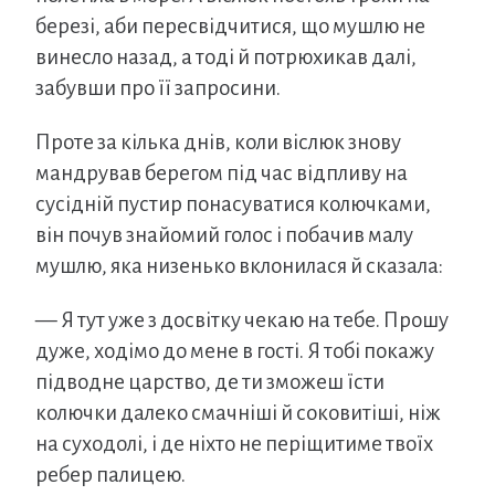
березі, аби пересвідчитися, що мушлю не
винесло назад, а тоді й потрюхикав далі,
забувши про її запросини.
Проте за кілька днів, коли віслюк знову
мандрував берегом під час відпливу на
сусідній пустир понасуватися колючками,
він почув знайомий голос і побачив малу
мушлю, яка низенько вклонилася й сказала:
— Я тут уже з досвітку чекаю на тебе. Прошу
дуже, ходімо до мене в гості. Я тобі покажу
підводне царство, де ти зможеш їсти
колючки далеко смачніші й соковитіші, ніж
на суходолі, і де ніхто не періщитиме твоїх
ребер палицею.