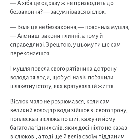
— А хіба це одразу ж не призводить до
беззаконня? — засумнівався віслюк.
— Воля це не беззаконня,— пояснила мушля,
— Але наші закони плинні, а тому й
справедливі. Зрештою, у цьому ти ще сам
переконаєшся.
І мушля повела свого рятівника до трону
володаря води, щоб усі навіч побачили
шляхетну істоту, яка врятувала їй життя.
Віслюк мало не розрюмався, коли сам
великий володар води зійшов зі свого трону,
поплескав віслюка по шиї, кажучи йому
багато лагідних слів, яких досі ніхто не казав
віслюкові, а тоді ще й велів своїм підданим