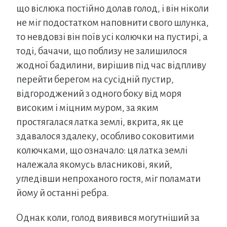
що віслюка постійно долав голод, і він ніколи
не міг подостатком наповнити свого шлунка,
то невдовзі він поїв усі колючки на пустирі, а
тоді, бачачи, що поблизу не залишилося
жодної бадилини, вирішив під час відпливу
перейти берегом на сусідній пустир,
відгороджений з одного боку від моря
високим і міцним муром, за яким
простягалася латка землі, вкрита, як це
здавалося здалеку, особливо соковитими
колючками, що означало: ця латка землі
належала якомусь власникові, який,
угледівши непроханого гостя, міг поламати
йому й останні ребра.
Однак коли, голод виявився могутніший за