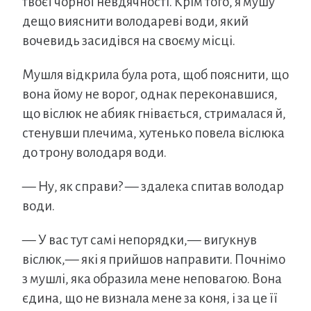
твоєї чорної невдячності. Крім того, я мушу
дещо вияснити володареві води, який
вочевидь засидівся на своєму місці.
Мушля відкрила була рота, щоб пояснити, що
вона йому не ворог, однак переконавшися,
що віслюк не абияк гнівається, стрималася й,
стенувши плечима, хутенько повела віслюка
до трону володаря води.
— Ну, як справи? — здалека спитав володар
води.
— У вас тут самі непорядки,— вигукнув
віслюк,— які я прийшов направити. Почнімо
з мушлі, яка образила мене неповагою. Вона
єдина, що не визнала мене за коня, і за це її