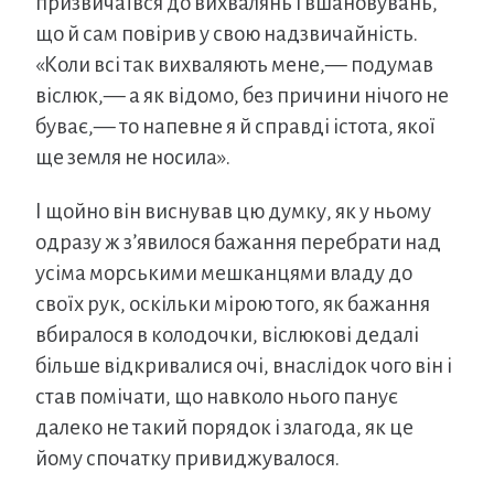
призвичаївся до вихвалянь і вшановувань,
що й сам повірив у свою надзвичайність.
«Коли всі так вихваляють мене,— подумав
віслюк,— а як відомо, без причини нічого не
буває,— то напевне я й справді істота, якої
ще земля не носила».
І щойно він виснував цю думку, як у ньому
одразу ж з’явилося бажання перебрати над
усіма морськими мешканцями владу до
своїх рук, оскільки мірою того, як бажання
вбиралося в колодочки, віслюкові дедалі
більше відкривалися очі, внаслідок чого він і
став помічати, що навколо нього панує
далеко не такий порядок і злагода, як це
йому спочатку привиджувалося.