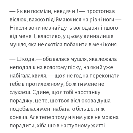
— Як ви посміли, невдячні! — простогнав
віслюк, важко підіймаючися на рівні ноги.—
Ніколи вони не знайдуть володаря ліпшого
від мене. І, властиво, у цьому винна лише
мушля, яка не схотіла побачити в мені коня.
— Шкода,— обізвалася мушля, яка лежала
неподалік на вологому піску, на який уже
набігала хвиля,— що я не годна переконати
тебе в протилежному, бо ж ти мене не
слухаєш. Єдине, що я тобі наостанку
пораджу, це те, що твоя віслюкова душа
подобалася мені набагато більше, ніж
коняча. Але тепер тому нічим уже не можна
порадити, хіба що в наступному житті.