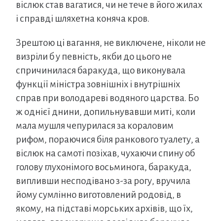
віслюк став вагатися, чи не тече в його жилах
і справді шляхетна коняча кров.
Зрештою ці вагання, не виключене, ніколи не
визріли б у певність, якби до цього не
спричинилася баракуда, що виконувала
функції міністра зовнішніх і внутрішніх
справ при володареві водяного царства. Бо
ж однієї днини, допильнувавши миті, коли
мала мушля чепурилася за кораловим
рифом, пораючися біля ранкового туалету, а
віслюк на самоті позіхав, чухаючи спину об
голову глухонімого восьминога, баракуда,
випливши несподівано з-за рогу, вручила
йому сумлінно виготовлений родовід, в
якому, на підставі морських архівів, що їх,