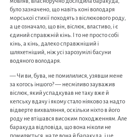
мовляв, власноручно дослідила баракуда,
було зазначено, що навіть коні володаря
морської стихії походять з віслюкового роду,
а це означало, що він, віслюк, властиво, і є
єдиний справжній кінь. І то не просто собі
кінь, а кінь, далеко справжніший і
шляхетніший, ніж усі зарозумілі басуни
водяного володаря.
— Чи ви, бува, не помилилися, узявши мене
за когось іншого? — несміливо зауважив
віслюк, який успадкував не таку вже й
кепську вдачу і якому стало ніяково за надто
відверте вихваляння, оскільки ніхто в його
роду не втішався високим походженням. Але
баракуда відповіда, що вона ніколи не
помиляється, на те вона й баракуда, і це