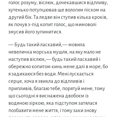
голос розуму, віслюк, дочекавшися відпливу,
хутенько потупцював ще вологим піском на
другий бік. Та ледве він ступив кілька кроків,
як почув з-під копит голос, що мимоволі
змусив його зупинитися.
— Будь такий ласкавий,— мовила
невеличка морська мушля, на яку мало не
наступив віслюк,— будь такий ласкавий і
обережно копитом кинь мене далі в море, бо
я задихаюся без води. Мені лускається
серце, хоча я звикла до відпливів і
припливів, благаю тебе, порятуй мене, тому
що сьогодні я виснажена двобоєм із
водяною зіркою, яка підступом затялася
позбавити мене життя, і тому заки знову