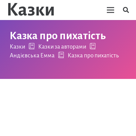
Казки
Казка про пихатість
Казки
Казки за авторами
Андієвська Емма
Казка про пихатість