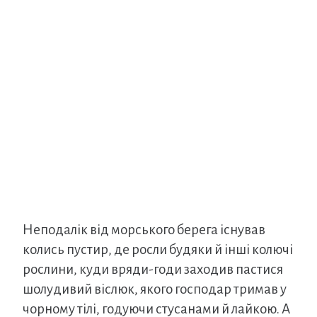
Неподалік від морського берега існував
колись пустир, де росли будяки й інші колючі
рослини, куди вряди-годи заходив пастися
шолудивий віслюк, якого господар тримав у
чорному тілі, годуючи стусанами й лайкою. А