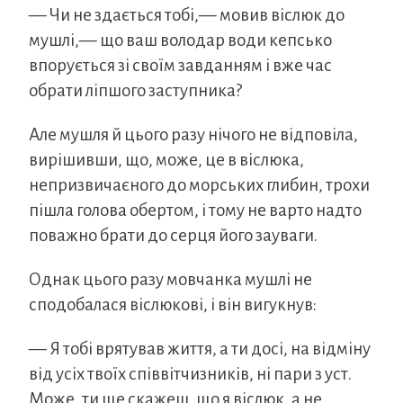
— Чи не здається тобі,— мовив віслюк до
мушлі,— що ваш володар води кепсько
впорується зі своїм завданням і вже час
обрати ліпшого заступника?
Але мушля й цього разу нічого не відповіла,
вирішивши, що, може, це в віслюка,
непризвичаєного до морських глибин, трохи
пішла голова обертом, і тому не варто надто
поважно брати до серця його зауваги.
Однак цього разу мовчанка мушлі не
сподобалася віслюкові, і він вигукнув:
— Я тобі врятував життя, а ти досі, на відміну
від усіх твоїх співвітчизників, ні пари з уст.
Може, ти ще скажеш, що я віслюк, а не