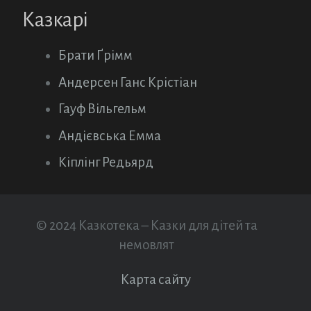
Казкарі
Брати Ґрімм
Андерсен Ганс Крістіан
Гауф Вільгельм
Андієвська Емма
Кіплінг Редьярд
© 2024 Казкотека – Казки для дітей та
немовлят
Карта сайту