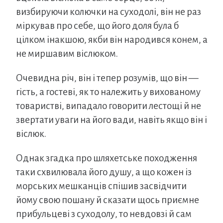
визбируючи колючки на суходолі, він не раз
міркував про себе, що його доля була б
цілком інакшою, якби він народився конем, а
не миршавим віслюком.
Очевидна річ, він і тепер розумів, що він —
гість, а гостеві, як то належить у вихованому
товаристві, випадало говорити лестощі й не
звертати уваги на його вади, навіть якщо він і
віслюк.
Однак згадка про шляхетське походження
таки схвилювала його душу, а що кожен із
морських мешканців спішив засвідчити
йому свою пошану й сказати щось приємне
прибульцеві з суходолу, то невдовзі й сам