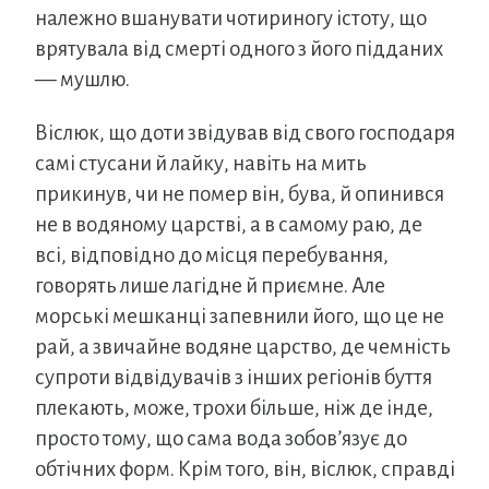
належно вшанувати чотириногу істоту, що
врятувала від смерті одного з його підданих
— мушлю.
Віслюк, що доти звідував від свого господаря
самі стусани й лайку, навіть на мить
прикинув, чи не помер він, бува, й опинився
не в водяному царстві, а в самому раю, де
всі, відповідно до місця перебування,
говорять лише лагідне й приємне. Але
морські мешканці запевнили його, що це не
рай, а звичайне водяне царство, де чемність
супроти відвідувачів з інших регіонів буття
плекають, може, трохи більше, ніж де інде,
просто тому, що сама вода зобов’язує до
обтічних форм. Крім того, він, віслюк, справді