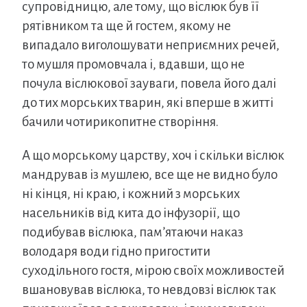
супровідницю, але тому, що віслюк був її
рятівником та ще й гостем, якому не
випадало виголошувати неприємних речей,
то мушля промовчала і, вдавши, що не
почула віслюкової зауваги, повела його далі
до тих морських тварин, які вперше в житті
бачили чотирикопитне створіння.
А що морському царству, хоч і скільки віслюк
мандрував із мушлею, все ще не видно було
ні кінця, ні краю, і кожний з морських
насельників від кита до інфузорії, що
подибував віслюка, пам’ятаючи наказ
володаря води гідно пригостити
суходільного гостя, мірою своїх можливостей
вшановував віслюка, то невдовзі віслюк так