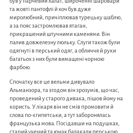
був у парчевий халат, широченні шаровари
та жовті пантофлі й хоч був дуже
миролюбний, причіплював турецьку шаблю,
а за пояс застромлював ятаган,
прикрашений штучними каменями. Він
палив довжелезну люльку. Слуги також були
одягнуті в перський одяг, а обличчя й руки
багатьох з них були вимащені чорною
фарбою.
Спочатку все це вельми дивувало
Альманзора, та згодом він зрозумів, що час,
проведений у старого дивака, пішов йому на
користь. У лікаря він не смів промовити й
слова по-єгипетськи, а тут заборонялась
французька мова. Посідавши на подушках,
старий учений та юнак балакали перською,