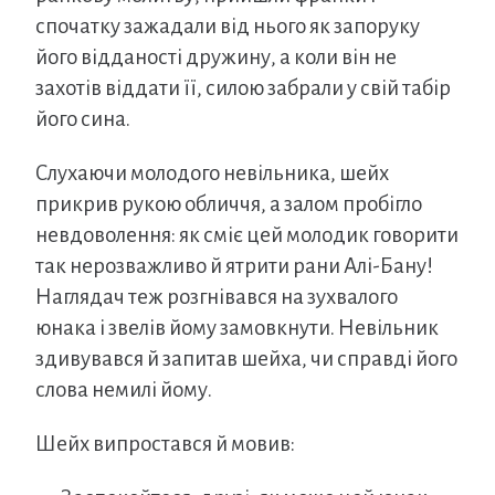
спочатку зажадали від нього як запоруку
його відданості дружину, а коли він не
захотів віддати її, силою забрали у свій табір
його сина.
Слухаючи молодого невільника, шейх
прикрив рукою обличчя, а залом пробігло
невдоволення: як сміє цей молодик говорити
так нерозважливо й ятрити рани Алі-Бану!
Наглядач теж розгнівався на зухвалого
юнака і звелів йому замовкнути. Невільник
здивувався й запитав шейха, чи справді його
слова немилі йому.
Шейх випростався й мовив: