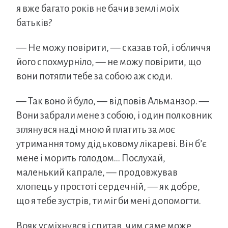
я вже багато років не бачив землі моїх
батьків?
— Не можу повірити, — сказав той, і обличчя
його спохмурніло, — не можу повірити, що
вони потягли тебе за собою аж сюди.
— Так воно й було, — відповів Альманзор. —
Вони забрали мене з собою, і один полковник
зглянувся наді мною й платить за моє
утримання тому дідьковому лікареві. Він б’є
мене і морить голодом… Послухай,
маленький капрале, — продовжував
хлопець у простоті сердечній, — як добре,
що я тебе зустрів, ти міг би мені допомогти.
Вояк усміхнувся і спитав, чим саме може