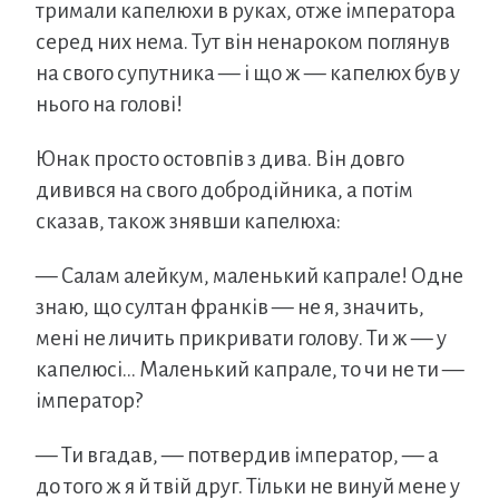
тримали капелюхи в руках, отже імператора
серед них нема. Тут він ненароком поглянув
на свого супутника — і що ж — капелюх був у
нього на голові!
Юнак просто остовпів з дива. Він довго
дивився на свого добродійника, а потім
сказав, також знявши капелюха:
— Салам алейкум, маленький капрале! Одне
знаю, що султан франків — не я, значить,
мені не личить прикривати голову. Ти ж — у
капелюсі… Маленький капрале, то чи не ти —
імператор?
— Ти вгадав, — потвердив імператор, — а
до того ж я й твій друг. Тільки не винуй мене у