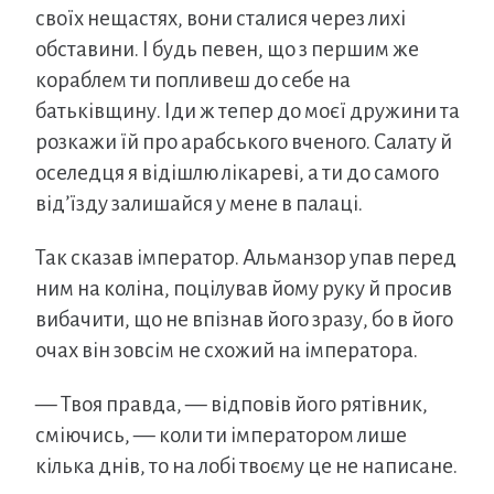
своїх нещастях, вони сталися через лихі
обставини. І будь певен, що з першим же
кораблем ти попливеш до себе на
батьківщину. Іди ж тепер до моєї дружини та
розкажи їй про арабського вченого. Салату й
оселедця я відішлю лікареві, а ти до самого
від’їзду залишайся у мене в палаці.
Так сказав імператор. Альманзор упав перед
ним на коліна, поцілував йому руку й просив
вибачити, що не впізнав його зразу, бо в його
очах він зовсім не схожий на імператора.
— Твоя правда, — відповів його рятівник,
сміючись, — коли ти імператором лише
кілька днів, то на лобі твоєму це не написане.