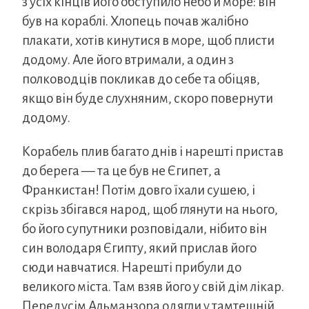
з усіх кінців його обступило небо й море: він
був на кораблі. Хлопець почав жалібно
плакати, хотів кинутися в море, щоб плисти
додому. Але його втримали, а один з
полководців покликав до себе та обіцяв,
якщо він буде слухняним, скоро повернути
додому.
Корабель плив багато днів і нарешті пристав
до берега — та це був не Єгипет, а
Франкистан! Потім довго їхали сушею, і
скрізь збігався народ, щоб глянути на нього,
бо його супутники розповідали, нібито він
син володаря Єгипту, який прислав його
сюди навчатися. Нарешті прибули до
великого міста. Там взяв його у свій дім лікар.
Передусім Альманзора одягли у тамтешній