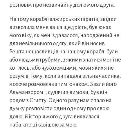
розповім про незвичайну долю мого друга.
На тому кораблі алжирських піратів, звідки
визволила мене ваша щедрість, був юнак
мого віку, як мені здавалося, народжений не
для невільничого одягу, який він носив.
Решта нещасливців на нашому кораблі були
або людьми грубими, з якими знатися мені не
хотілось, або чужоземцями, мови яких я не
розумів. Тому, коли випадала вільна часинка,
я охоче розмовляв з тим юнаком. Звали його
Альманзором і, судячи з вимови, був він
родом з Єгипту. Одного разу нам спало на
думку розповісти один одному про свою
долю, й історія мого друга виявилася
набагато цікавішою за мою.