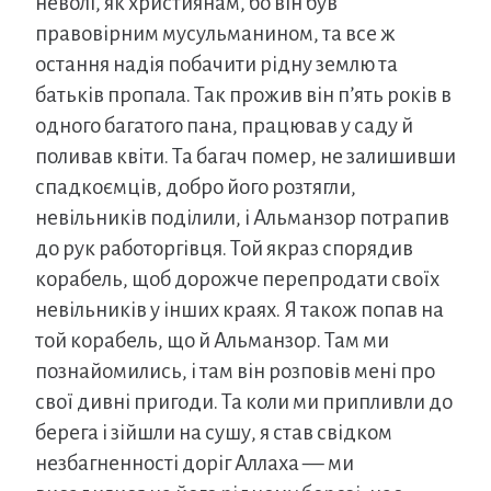
неволі, як християнам, бо він був
правовірним мусульманином, та все ж
остання надія побачити рідну землю та
батьків пропала. Так прожив він п’ять років в
одного багатого пана, працював у саду й
поливав квіти. Та багач помер, не залишивши
спадкоємців, добро його розтягли,
невільників поділили, і Альманзор потрапив
до рук работоргівця. Той якраз спорядив
корабель, щоб дорожче перепродати своїх
невільників у інших краях. Я також попав на
той корабель, що й Альманзор. Там ми
познайомились, і там він розповів мені про
свої дивні пригоди. Та коли ми припливли до
берега і зійшли на сушу, я став свідком
незбагненності доріг Аллаха — ми