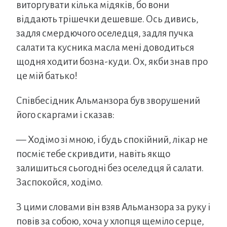
виторгувати кілька мідяків, бо вони
віддають трішечки дешевше. Ось дивись,
задля смердючого оселедця, задля пучка
салати та кусника масла мені доводиться
щодня ходити бозна-куди. Ох, якби знав про
це мій батько!
Співбесідник Альманзора був зворушений
його скаргами і сказав:
— Ходімо зі мною, і будь спокійний, лікар не
посміє тебе скривдити, навіть якщо
залишиться сьогодні без оселедця й салати.
Заспокойся, ходімо.
З цими словами він взяв Альманзора за руку і
повів за собою, хоча у хлопця щеміло серце,