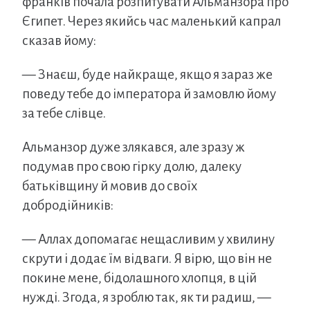
франків почала розпитувати Альманзора про
Єгипет. Через якийсь час маленький капрал
сказав йому:
— Знаєш, буде найкраще, якщо я зараз же
поведу тебе до імператора й замовлю йому
за тебе слівце.
Альманзор дуже злякався, але зразу ж
подумав про свою гірку долю, далеку
батьківщину й мовив до своїх
добродійників:
— Аллах допомагає нещасливим у хвилину
скрути і додає їм відваги. Я вірю, що він не
покине мене, бідолашного хлопця, в цій
нужді. Згода, я зроблю так, як ти радиш, —