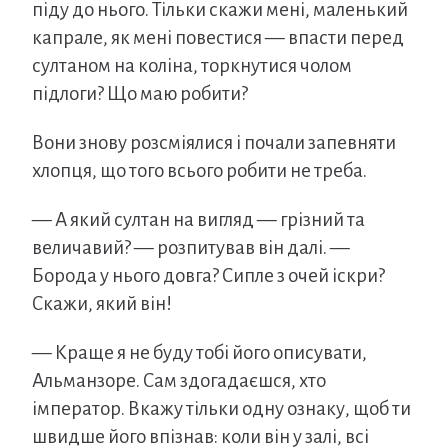
піду до нього. Тільки скажи мені, маленький
капрале, як мені повестися — впасти перед
султаном на коліна, торкнутися чолом
підлоги? Що маю робити?
Вони знову розсміялися і почали запевняти
хлопця, що того всього робити не треба.
— А який султан на вигляд — грізний та
величавий? — розпитував він далі. —
Борода у нього довга? Сипле з очей іскри?
Скажи, який він!
— Краще я не буду тобі його описувати,
Альманзоре. Сам здогадаєшся, хто
імператор. Вкажу тільки одну ознаку, щоб ти
швидше його впізнав: коли він у залі, всі