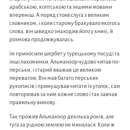
арабською, коптською та іншими мовами
впереміш. А поряд стояв слуга з великим
словником, і коли старому бракувало якогось
слова, він швидко знаходив його у книзі, й
розмова продовжувалась.
їм приносили шербет у турецькому посуді та
інші лакоминки. Альманзор чудово читав по-
перськи, і старий вважав це великою
перевагою. Він мав багато перських
рукописів і примушував читати їх уголос, сам
повторював за ним кожне слово і так завчав
правильну вимову.
Так прожив Альманзор декілька років, але
туга за рідною землею не миналася. Коли ж