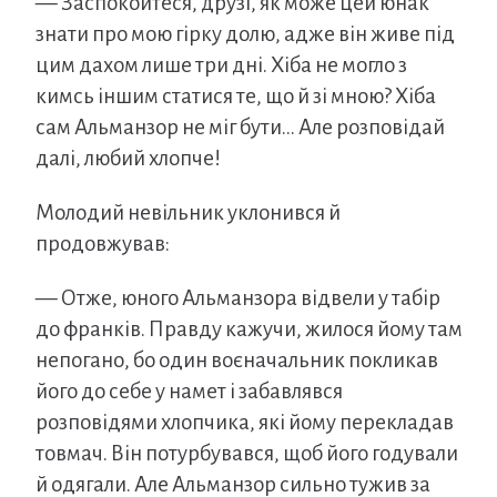
— Заспокойтеся, друзі, як може цей юнак
знати про мою гірку долю, адже він живе під
цим дахом лише три дні. Хіба не могло з
кимсь іншим статися те, що й зі мною? Хіба
сам Альманзор не міг бути… Але розповідай
далі, любий хлопче!
Молодий невільник уклонився й
продовжував:
— Отже, юного Альманзора відвели у табір
до франків. Правду кажучи, жилося йому там
непогано, бо один воєначальник покликав
його до себе у намет і забавлявся
розповідями хлопчика, які йому перекладав
товмач. Він потурбувався, щоб його годували
й одягали. Але Альманзор сильно тужив за