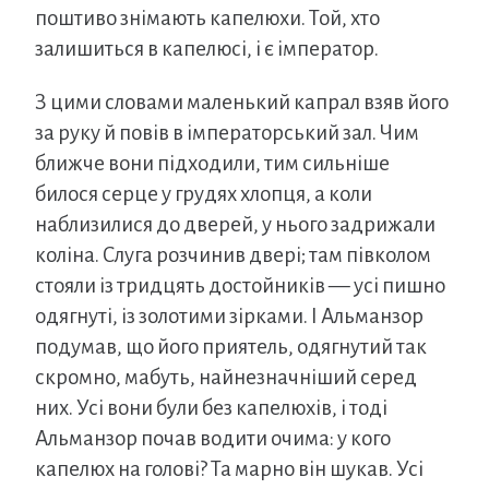
поштиво знімають капелюхи. Той, хто
залишиться в капелюсі, і є імператор.
З цими словами маленький капрал взяв його
за руку й повів в імператорський зал. Чим
ближче вони підходили, тим сильніше
билося серце у грудях хлопця, а коли
наблизилися до дверей, у нього задрижали
коліна. Слуга розчинив двері; там півколом
стояли із тридцять достойників — усі пишно
одягнуті, із золотими зірками. І Альманзор
подумав, що його приятель, одягнутий так
скромно, мабуть, найнезначніший серед
них. Усі вони були без капелюхів, і тоді
Альманзор почав водити очима: у кого
капелюх на голові? Та марно він шукав. Усі