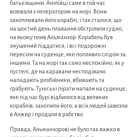
батьківщини. Англійці саме в той час
воювали з імператором на морі. Вони
захоплювали його кораблі, і так сталося, що
на шостий день плавання обстріляли судно,
на якому плив Альманзор. Корабель був
змушений піддатися, і всі подорожні
пересіли на суденце, яке попливло слідом за
іншими. Та на морі так само неспокійно, як у
пустелі, де на каравани несподівано
нападають розбійники, вбивають та
грабують. Туніські пірати напали на суденце,
яке під час бурі відбилося від великих
кораблів, захопили його, а всіх людей завезли
в Алжир і продали в рабство.
Правда, Альманзорові не було так важко в