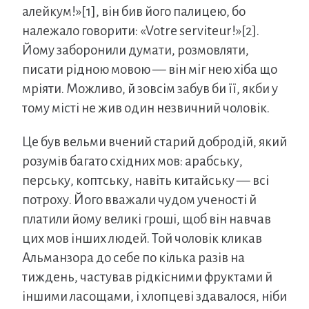
алейкум!»[1], він бив його палицею, бо
належало говорити: «Votre serviteur!»[2].
Йому заборонили думати, розмовляти,
писати рідною мовою — він міг нею хіба що
мріяти. Можливо, й зовсім забув би її, якби у
тому місті не жив один незвичний чоловік.
Це був вельми вчений старий добродій, який
розумів багато східних мов: арабську,
перську, коптську, навіть китайську — всі
потроху. Його вважали чудом ученості й
платили йому великі гроші, щоб він навчав
цих мов інших людей. Той чоловік кликав
Альманзора до себе по кілька разів на
тиждень, частував рідкісними фруктами й
іншими ласощами, і хлопцеві здавалося, ніби