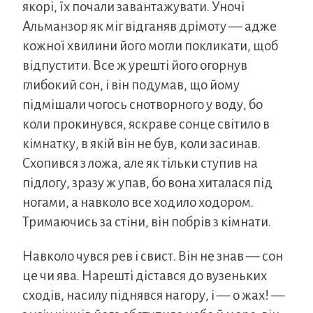
якорі, їх почали завантажувати. Уночі
Альманзор як міг відганяв дрімоту — адже
кожної хвилини його могли покликати, щоб
відпустити. Все ж урешті його огорнув
глибокий сон, і він подумав, що йому
підмішали чогось снотворного у воду, бо
коли прокинувся, яскраве сонце світило в
кімнатку, в якій він не був, коли засинав.
Схопився з ложа, але як тільки ступив на
підлогу, зразу ж упав, бо вона хиталася під
ногами, а навколо все ходило ходором.
Тримаючись за стіни, він побрів з кімнати.
Навколо чувся рев і свист. Він не знав — сон
це чи ява. Нарешті дістався до вузеньких
сходів, насилу піднявся нагору, і — о жах! —