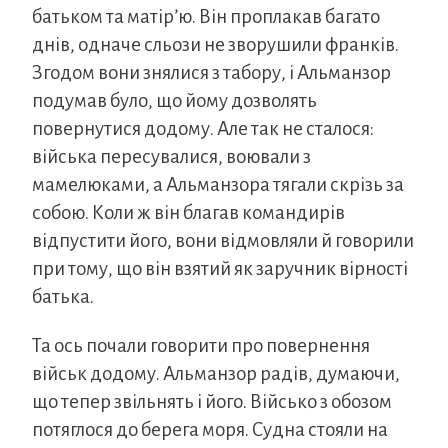
батьком та матір’ю. Він проплакав багато
днів, одначе сльози не зворушили франків.
Згодом вони знялися з табору, і Альманзор
подумав було, що йому дозволять
повернутися додому. Але так не сталося:
війська пересувалися, воювали з
мамелюками, а Альманзора тягали скрізь за
собою. Коли ж він благав командирів
відпустити його, вони відмовляли й говорили
при тому, що він взятий як заручник вірності
батька.
Та ось почали говорити про повернення
військ додому. Альманзор радів, думаючи,
що тепер звільнять і його. Військо з обозом
потяглося до берега моря. Судна стояли на