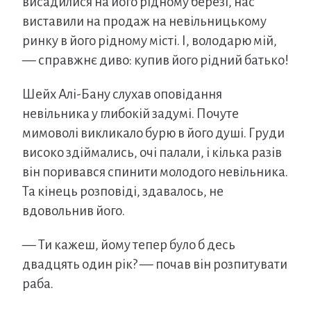
висадилися на його рідному березі, нас
виставили на продаж на невільницькому
ринку в його рідному місті. І, володарю мій,
— справжнє диво: купив його рідний батько!
Шейх Алі-Бану слухав оповідання
невільника у глибокій задумі. Почуте
мимоволі викликало бурю в його душі. Груди
високо здіймались, очі палали, і кілька разів
він поривався спинити молодого невільника.
Та кінець розповіді, здавалось, не
вдовольнив його.
— Ти кажеш, йому тепер було б десь
двадцять один рік? — почав він розпитувати
раба.