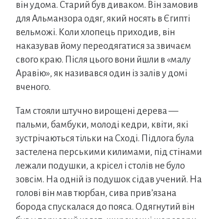
він удома. Старий був диваком. Він замовив
для Альманзора одяг, який носять в Єгипті
вельможі. Коли хлопець приходив, він
наказував йому переодягатися за звичаєм
свого краю. Після цього вони йшли в «малу
Аравію», як називався один із залів у домі
вченого.
Там стояли штучно вирощені дерева —
пальми, бамбуки, молоді кедри, квіти, які
зустрічаються тільки на Сході. Підлога була
застелена перськими килимами, під стінами
лежали подушки, а крісел і столів не було
зовсім. На одній із подушок сідав учений. На
голові він мав тюрбан, сива прив’язана
борода спускалася до пояса. Одягнутий він