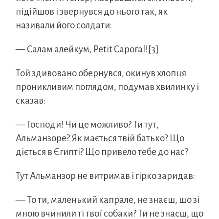
підійшов і звернувся до нього так, як
називали його солдати:
— Салам алейкум, Petit Сарогаl![3]
Той здивовано обернувся, окинув хлопця
проникливим поглядом, подумав хвилинку і
сказав:
— Господи! Чи це можливо? Ти тут,
Альманзоре? Як мається твій батько? Що
діється в Єгипті? Що привело тебе до нас?
Тут Альманзор не витримав і гірко заридав:
— То ти, маленький капрале, не знаєш, що зі
мною вчинили ті твої собаки? Ти не знаєш, що