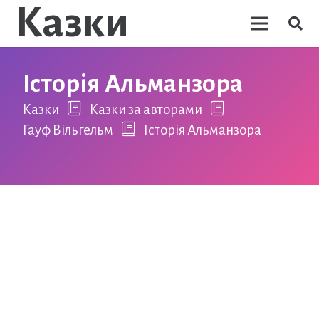
Казки
Історія Альманзора
Казки
Казки за авторами
Гауф Вільгельм
Історія Альманзора