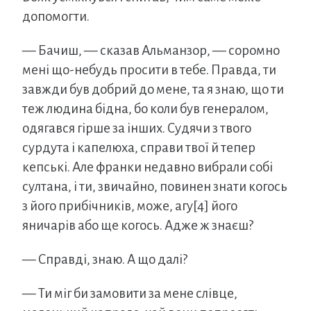
допомогти.
— Бачиш, — сказав Альманзор, — соромно
мені що-небудь просити в тебе. Правда, ти
завжди був добрий до мене, та я знаю, що ти
теж людина бідна, бо коли був генералом,
одягався гірше за інших. Судячи з твого
сурдута і капелюха, справи твої й тепер
кепські. Але франки недавно вибрали собі
султана, і ти, звичайно, повинен знати когось
з його прибічників, може, агу[4] його
яничарів або ще когось. Адже ж знаєш?
— Справді, знаю. А що далі?
— Ти міг би замовити за мене слівце,