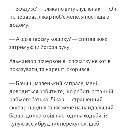
— Зразу ж? — злякано вигукнув юнак. — Ой,
ні, не зараз, лікар поб’є мене, я поспішаю
додому…
— А що в твоєму кошику? — спитав вояк,
затримуючи його за руку.
Альманзор почервонів і спочатку не хотів
показувати, та нарешті скорився:
— Бачиш, маленький капрале, мені
доводиться робити те, що робить останній
раб мого батька. Лікар — страшенний
скупар і щодня ганяє мене на найдальший
базар, до якого від нас година ходьби, і я
купую все у брудних перекупок, щоб