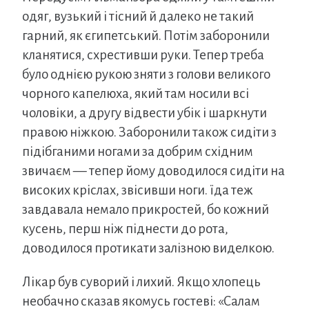
одяг, вузький і тісний й далеко не такий
гарний, як єгипетський. Потім заборонили
кланятися, схрестивши руки. Тепер треба
було однією рукою зняти з голови великого
чорного капелюха, який там носили всі
чоловіки, а другу відвести убік і шаркнути
правою ніжкою. Заборонили також сидіти з
підібганими ногами за добрим східним
звичаєм — тепер йому доводилося сидіти на
високих кріслах, звісивши ноги. їда теж
завдавала немало прикростей, бо кожний
кусень, перш ніж піднести до рота,
доводилося протикати залізною виделкою.
Лікар був суворий і лихий. Якщо хлопець
необачно сказав якомусь гостеві: «Салам