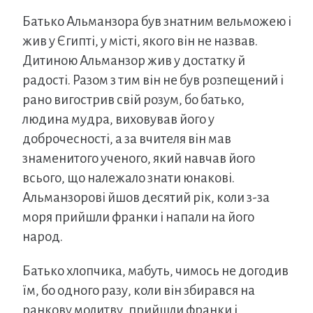
Батько Альманзора був знатним вельможею і
жив у Єгипті, у місті, якого він не назвав.
Дитиною Альманзор жив у достатку й
радості. Разом з тим він не був розпещений і
рано вигострив свій розум, бо батько,
людина мудра, виховував його у
доброчесності, а за вчителя він мав
знаменитого ученого, який навчав його
всього, що належало знати юнакові.
Альманзорові йшов десятий рік, коли з-за
моря прийшли франки і напали на його
народ.
Батько хлопчика, мабуть, чимось не догодив
їм, бо одного разу, коли він збирався на
ранкову молитву, прийшли франки і