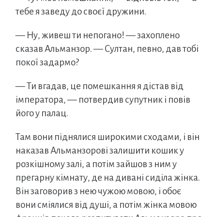
тебе я заведу до своєї дружини.
— Ну, живеш ти непогано! — захоплено
сказав Альманзор. — Султан, певно, дав тобі
покої задармо?
— Ти вгадав, це помешкання я дістав від
імператора, — потвердив супутник і повів
його у палац.
Там вони піднялися широкими сходами, і він
наказав Альманзорові залишити кошик у
розкішному залі, а потім зайшов з ним у
прегарну кімнату, де на дивані сиділа жінка.
Він заговорив з нею чужою мовою, і обоє
вони сміялися від душі, а потім жінка мовою