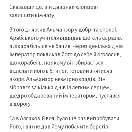
Сказавши це, він дав знак хлопцеві
залишити кімнату.
З того дня жив Альманзор у добрі та спокої.
Арабського учителя відвідав ще кілька разів,
а лікаря більше не бачив. Через декілька днів
імператор покликав його до себе й оголосив,
що корабель, на якому він збирається
відіслати його в Єгипет, готовий знятися з
якоря. Альманзор незмірно зрадів. Він
зібрався за кілька днів і з легким серцем,
щедро обдарований імператором, пустився
в дорогу.
Та в Аллаховій волі було ще раз випробувати
його, і він не дав йому побачити берегів