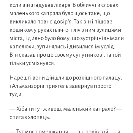
коли він згадував лікаря. В обличчі й словах
маленького капрала було щось таке, що
викликало повне довір’я. Так він і пішов з
кошиком у руках пліч-о-пліч з ним вулицями
міста, і дивно було йому, що зустрічні знімали
капелюхи, зупинялись і дивилися їм услід.
Він сказав про це своєму супутникові, та той
тільки усміхнувся.
Нарешті вони дійшли до розкішного палацу,
і Альманзорів приятель завернув просто
туди.
— Хіба ти тут живеш, маленький капрале? —
спитав хлопець.
— Тут моє помешкання, — відповів той, — а