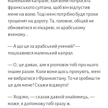
маленький капрале, хай вони попросять
франкського султана, щоб він відпустив
мене на волю. Тоді мені потрібно буде трохи
грошенят на дорогу. Та, головне, обіцяй не
обмовитися ні лікареві, ні арабському
вченому…
— А що це за арабський учений? —
поцікавився маленький капрал.
— О, це дивак, але я розповім тобі про нього
іншим разом. Коли вони щось прочують, мені
не вибратися з Франкистану. То чи зробиш ти
це для мене? Скажи відверто!
— Ходімо, — сказав давній знайомець, —
може, я допоможу тобі зразу ж.