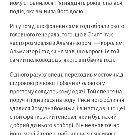
йому сповнилося п’ятнадцять років, сталася
подія, яка змінила його долю.
Річ у тому, що франки саме тоді обрали свого
головного генерала, того, що в Єгипті так
часто розмовляв з Альманзором, — королем.
Альманзор і гадки не мав, що король і є той
самий полководець, якого він бачив тоді.
Одного разу хлопець переходив мостом над
широкою річкою і побачив чоловіка у
простому солдатському одязі. Той сперся на
поручні і дивився на воду. Риси його обличчя
здалися йому знайомими, і він згадав, що це і
є той франкський генерал, який був такий
добрий до нього в таборі. Він не знав точно
його імені й тепер, набравшися сміливості,