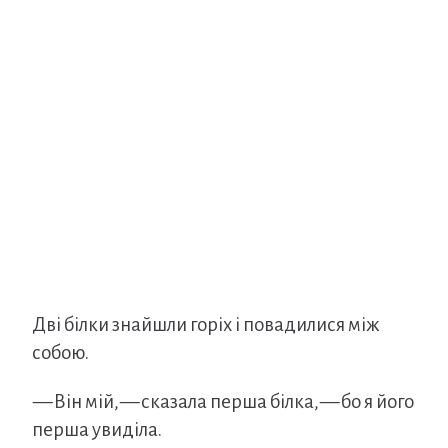
Дві білки знайшли горіх і повадилися між
собою.
— Він мій, — сказала перша білка, — бо я його
перша увиділа.