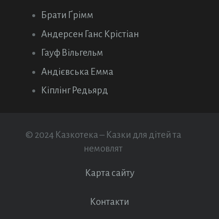
Брати Ґрімм
Андерсен Ганс Крістіан
Гауф Вільгельм
Андієвська Емма
Кіплінг Редьярд
© 2024 Казкотека – Казки для дітей та
немовлят
Карта сайту
Контакти