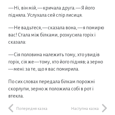
— Ні, він мій, — кричала друга. — Я його
підняла. Услухала сей спір лисиця.
— Не вадьтеся, — сказала вона, — я помирю
вас! Стала між білками, розкусила горіх і
сказала:
— Сія половина належить тому, хто увидів
горіх, сія же — тому, хто його підняв; а зерно
— мені: за те, що я вас помирила.
По сих словах передала білкам порожні
скорлупи, зерно ж положила собі в рот і
втекла.
Попередня казка
Наступна казка