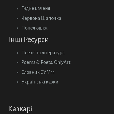
Гидке каченя
Червона Шапочка
Попелюшка
Інші Ресурси
Поезія та література
Poems & Poets. OnlyArt
Словник СУМ11
Українські казки
Казкарі