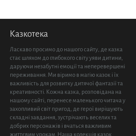
Казкотека
Ласкаво просимо до нашого сайту, де казка
стає шляхом до глибокого світу уяви дитини,
даруючи незабутні емоції та неперевершені
переживання. Ми віримо в магію казок і їх
важливість для розвитку дитячої фантазії та
креативності. Кожна казка, розповідана на
нашому сайті, перенесе маленького читача у
захопливий світ пригод, де герої вирішують
складні завдання, зустрічають веселих та
добрих персонажів і вчаться важливим
життєвим урокам. Наша колекція казок